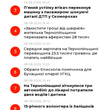
09.08.2026, 09:41
o
a
p
П’яний устілку втікач перекинув
машину з пасажиром: шокуючі
k
m
p
деталі ДТП у Скоморохах
08.08.2026, 16:49
«Захистити гроші від шахраїв»:
жителька Тернопільщини
переказала аферистам 28 тисяч
08.08.2026, 14:20
Середня зарплата на Тернопільщині
перевищила 25,5 тисячі гривень: де
платять найбільше
08.08.2026, 12:30
Обрали Єпископа-помічника для
Бучацької єпархії УГКЦ
08.08.2026, 10:44
На Тернопільщині зіткнулися три
автомобілі: до лікарні потрапили
двоє водіїв і дитина
08.08.2026, 09:14
15-річного волонтера із Заліщиків