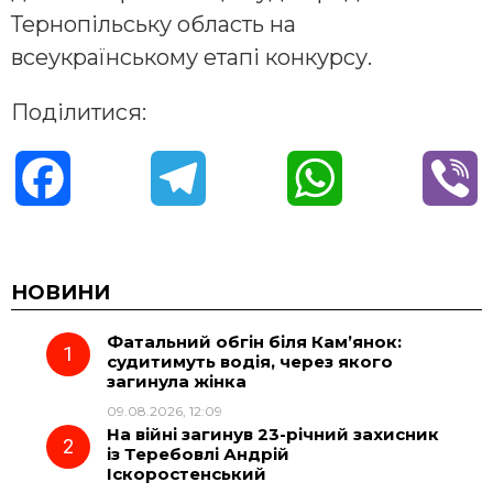
Тернопільську область на
всеукраїнському етапі конкурсу.
Поділитися:
F
T
W
V
a
e
h
i
c
l
a
b
НОВИНИ
Фатальний обгін біля Кам’янок:
e
e
t
e
судитимуть водія, через якого
загинула жінка
b
g
s
r
09.08.2026, 12:09
На війні загинув 23-річний захисник
o
r
A
із Теребовлі Андрій
Іскоростенський