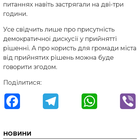
питаннях навіть застрягали на дві-три
години.
Усе свідчить лише про присутність
демократичної дискусії у прийнятті
рішенні. А про користь для громади міста
від прийнятих рішень можна буде
говорити згодом.
Поділитися:
F
T
W
V
a
e
h
i
c
l
a
b
НОВИНИ