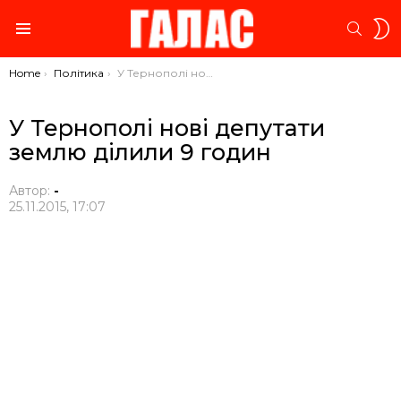
S
SEARC
S
Menu
You are here:
Home
Політика
У Тернополі нові депутати землю ділили 9 годин
У Тернополі нові депутати
землю ділили 9 годин
Автор:
-
25.11.2015, 17:07