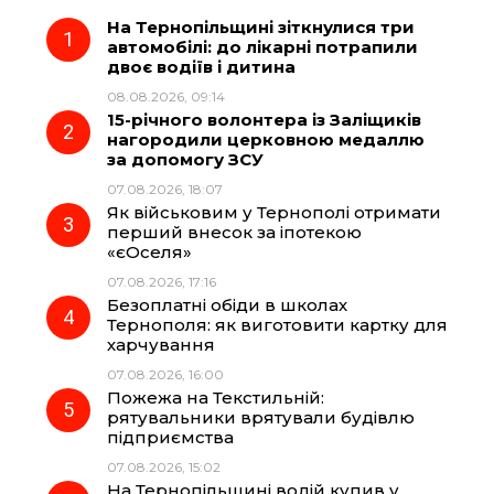
На Тернопільщині зіткнулися три
e
e
t
e
автомобілі: до лікарні потрапили
двоє водіїв і дитина
b
g
s
r
08.08.2026, 09:14
15-річного волонтера із Заліщиків
o
r
A
нагородили церковною медаллю
за допомогу ЗСУ
07.08.2026, 18:07
o
a
p
Як військовим у Тернополі отримати
перший внесок за іпотекою
k
m
p
«єОселя»
07.08.2026, 17:16
Безоплатні обіди в школах
Тернополя: як виготовити картку для
харчування
07.08.2026, 16:00
Пожежа на Текстильній:
рятувальники врятували будівлю
підприємства
07.08.2026, 15:02
На Тернопільщині водій купив у