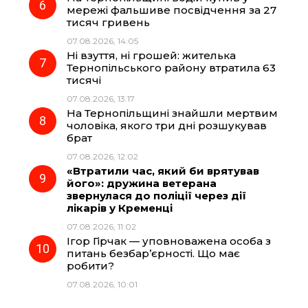
мережі фальшиве посвідчення за 27
тисяч гривень
07.08.2026, 14:05
Ні взуття, ні грошей: жителька
Тернопільського району втратила 63
тисячі
07.08.2026, 13:17
На Тернопільщині знайшли мертвим
чоловіка, якого три дні розшукував
брат
07.08.2026, 12:02
«Втратили час, який би врятував
його»: дружина ветерана
звернулася до поліції через дії
лікарів у Кременці
07.08.2026, 11:02
Ігор Гірчак — уповноважена особа з
питань безбар’єрності. Що має
робити?
07.08.2026, 10:01