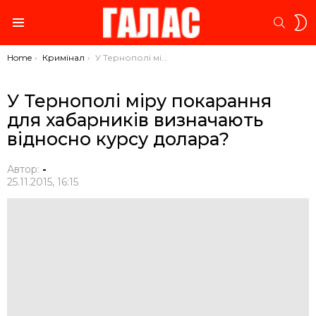
S
SEARC
S
Menu
You are here:
Home
Кримінал
У Тернополі міру покарання для хабарників визначають відносно курсу долара?
У Тернополі міру покарання
для хабарників визначають
відносно курсу долара?
Автор:
-
25.11.2015, 16:15