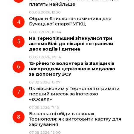
k
m
p
платять найбільше
08.08.2026, 12:30
Обрали Єпископа-помічника для
Бучацької єпархії УГКЦ
08.08.2026, 10:44
На Тернопільщині зіткнулися три
автомобілі: до лікарні потрапили
двоє водіїв і дитина
08.08.2026, 09:14
15-річного волонтера із Заліщиків
нагородили церковною медаллю
за допомогу ЗСУ
07.08.2026, 18:07
Як військовим у Тернополі отримати
перший внесок за іпотекою
«єОселя»
07.08.2026, 17:16
Безоплатні обіди в школах
Тернополя: як виготовити картку для
харчування
07.08.2026, 16:00