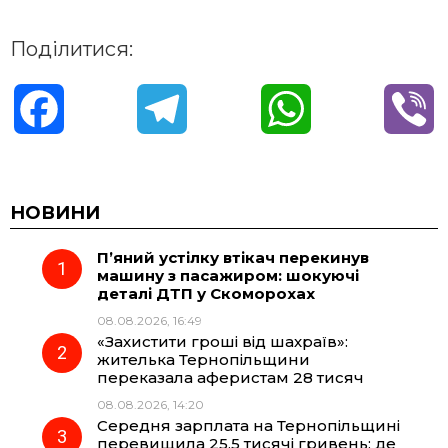
Поділитися:
F
T
W
V
a
e
h
i
c
l
a
b
НОВИНИ
П’яний устілку втікач перекинув
e
e
t
e
машину з пасажиром: шокуючі
деталі ДТП у Скоморохах
b
g
s
r
08.08.2026, 16:49
«Захистити гроші від шахраїв»:
o
r
A
жителька Тернопільщини
переказала аферистам 28 тисяч
08.08.2026, 14:20
o
a
p
Середня зарплата на Тернопільщині
перевищила 25,5 тисячі гривень: де