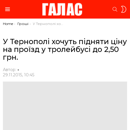
S
SEARC
S
Menu
You are here:
Home
Гроші
У Тернополі хочуть підняти ціну на проїзд у тролейбусі до 2,50 грн.
У Тернополі хочуть підняти ціну
на проїзд у тролейбусі до 2,50
грн.
Автор:
-
29.11.2015, 10:45