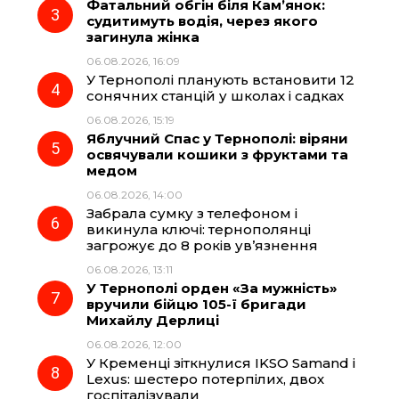
Фатальний обгін біля Кам’янок:
судитимуть водія, через якого
k
m
p
загинула жінка
06.08.2026, 16:09
У Тернополі планують встановити 12
сонячних станцій у школах і садках
06.08.2026, 15:19
Яблучний Спас у Тернополі: віряни
освячували кошики з фруктами та
медом
06.08.2026, 14:00
Забрала сумку з телефоном і
викинула ключі: тернополянці
загрожує до 8 років ув’язнення
06.08.2026, 13:11
У Тернополі орден «За мужність»
вручили бійцю 105-ї бригади
Михайлу Дерлиці
06.08.2026, 12:00
У Кременці зіткнулися IKSO Samand і
Lexus: шестеро потерпілих, двох
госпіталізували