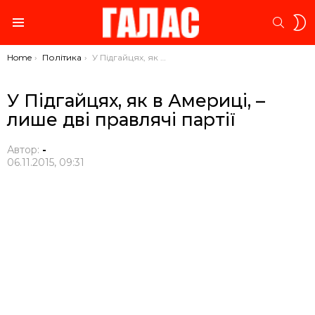
S
SEARC
S
Menu
You are here:
Home
Політика
У Підгайцях, як в Америці, – лише дві правлячі партії
У Підгайцях, як в Америці, –
лише дві правлячі партії
Автор:
-
06.11.2015, 09:31