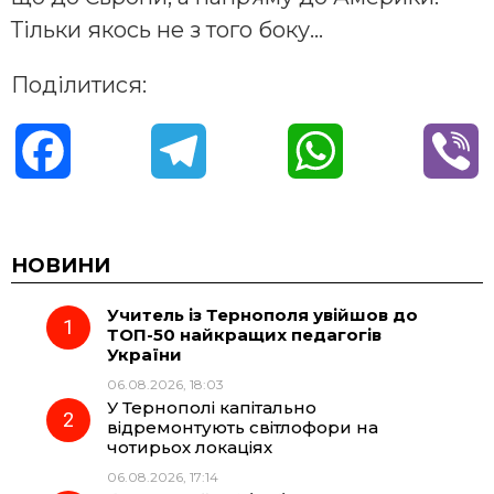
Тільки якось не з того боку…
Поділитися:
F
T
W
V
a
e
h
i
c
l
a
b
НОВИНИ
Учитель із Тернополя увійшов до
e
e
t
e
ТОП-50 найкращих педагогів
України
b
g
s
r
06.08.2026, 18:03
У Тернополі капітально
o
r
A
відремонтують світлофори на
чотирьох локаціях
06.08.2026, 17:14
o
a
p