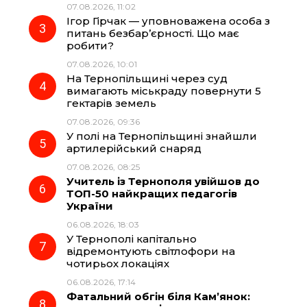
07.08.2026, 11:02
Ігор Гірчак — уповноважена особа з
k
m
p
питань безбар’єрності. Що має
робити?
07.08.2026, 10:01
На Тернопільщині через суд
вимагають міськраду повернути 5
гектарів земель
07.08.2026, 09:36
У полі на Тернопільщині знайшли
артилерійський снаряд
07.08.2026, 08:25
Учитель із Тернополя увійшов до
ТОП-50 найкращих педагогів
України
06.08.2026, 18:03
У Тернополі капітально
відремонтують світлофори на
чотирьох локаціях
06.08.2026, 17:14
Фатальний обгін біля Кам’янок: