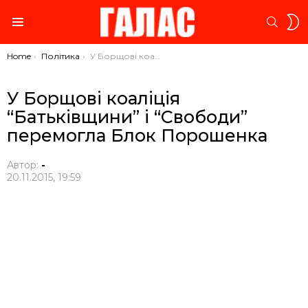
S
SEARC
S
Menu
You are here:
Home
Політика
У Борщові коаліція “Батьківщини” і “Свободи” перемогла Блок Порошенка
У Борщові коаліція
“Батьківщини” і “Свободи”
перемогла Блок Порошенка
Автор:
-
20.11.2015, 19:59