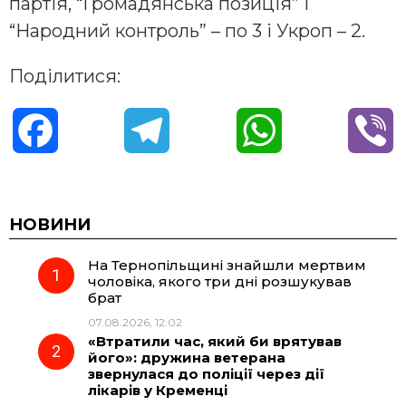
партія, “Громадянська позиція” і
“Народний контроль” – по 3 і Укроп – 2.
Поділитися:
F
T
W
V
a
e
h
i
c
l
a
b
НОВИНИ
На Тернопільщині знайшли мертвим
e
e
t
e
чоловіка, якого три дні розшукував
брат
b
g
s
r
07.08.2026, 12:02
«Втратили час, який би врятував
o
r
A
його»: дружина ветерана
звернулася до поліції через дії
лікарів у Кременці
o
a
p