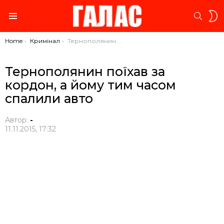
S
SEARC
S
Menu
You are here:
Home
Кримінал
Тернополянин поїхав за кордон, а йому тим часом спалили авто
Тернополянин поїхав за
кордон, а йому тим часом
спалили авто
Автор:
-
11.11.2015, 17:32