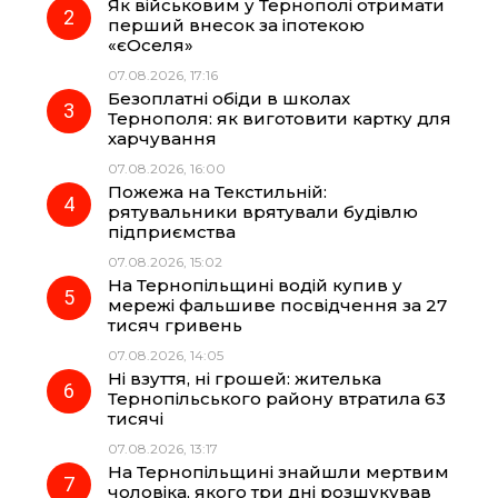
Як військовим у Тернополі отримати
o
r
A
перший внесок за іпотекою
«єОселя»
07.08.2026, 17:16
o
a
p
Безоплатні обіди в школах
Тернополя: як виготовити картку для
k
m
p
харчування
07.08.2026, 16:00
Пожежа на Текстильній:
рятувальники врятували будівлю
підприємства
07.08.2026, 15:02
На Тернопільщині водій купив у
мережі фальшиве посвідчення за 27
тисяч гривень
07.08.2026, 14:05
Ні взуття, ні грошей: жителька
Тернопільського району втратила 63
тисячі
07.08.2026, 13:17
На Тернопільщині знайшли мертвим
чоловіка, якого три дні розшукував