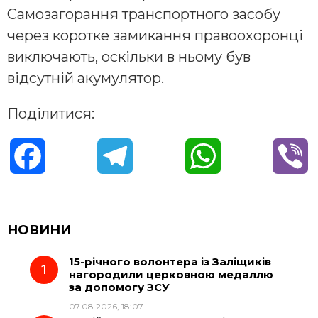
Самозагорання транспортного засобу
через коротке замикання правоохоронці
виключають, оскільки в ньому був
відсутній акумулятор.
Поділитися:
F
T
W
V
a
e
h
i
c
l
a
b
НОВИНИ
15-річного волонтера із Заліщиків
e
e
t
e
нагородили церковною медаллю
за допомогу ЗСУ
b
g
s
r
07.08.2026, 18:07