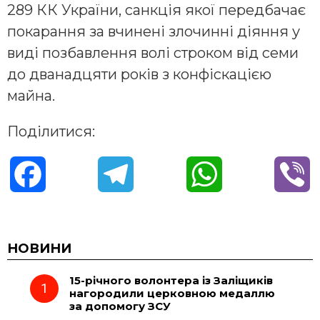
289 КК України, санкція якої передбачає
покарання за вчинені злочинні діяння у
виді позбавлення волі строком від семи
до дванадцяти років з конфіскацією
майна.
Поділитися:
F
T
W
V
a
e
h
i
c
l
a
b
НОВИНИ
15-річного волонтера із Заліщиків
e
e
t
e
нагородили церковною медаллю
за допомогу ЗСУ
b
g
s
r