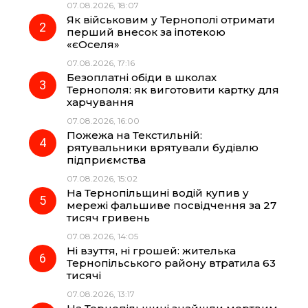
07.08.2026, 18:07
Як військовим у Тернополі отримати
o
r
A
перший внесок за іпотекою
«єОселя»
07.08.2026, 17:16
o
a
p
Безоплатні обіди в школах
Тернополя: як виготовити картку для
k
m
p
харчування
07.08.2026, 16:00
Пожежа на Текстильній:
рятувальники врятували будівлю
підприємства
07.08.2026, 15:02
На Тернопільщині водій купив у
мережі фальшиве посвідчення за 27
тисяч гривень
07.08.2026, 14:05
Ні взуття, ні грошей: жителька
Тернопільського району втратила 63
тисячі
07.08.2026, 13:17