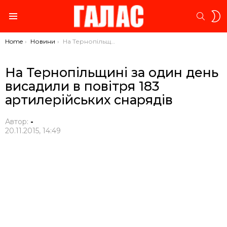
S
SEARC
S
Menu
You are here:
Home
Новини
На Тернопільщині за один день висадили в повітря 183 артилерійських снарядів
На Тернопільщині за один день
висадили в повітря 183
артилерійських снарядів
Автор:
-
20.11.2015, 14:49