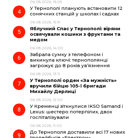
06.08.2026, 16:09
У Тернополі планують встановити 12
сонячних станцій у школах і садках
06.08.2026, 15:19
Яблучний Спас у Тернополі: віряни
освячували кошики з фруктами та
медом
06.08.2026, 14:00
Забрала сумку з телефоном і
викинула ключі: тернополянці
загрожує до 8 років ув’язнення
06.08.2026, 13:11
У Тернополі орден «За мужність»
вручили бійцю 105-ї бригади
Михайлу Дерлиці
06.08.2026, 12:00
У Кременці зіткнулися IKSO Samand і
Lexus: шестеро потерпілих, двох
госпіталізували
06.08.2026, 11:00
До Тернополя доставили всі 17 нових
тролейбусів «Електрон»