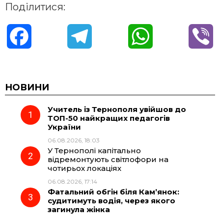
Поділитися:
F
T
W
V
a
e
h
i
c
l
a
b
НОВИНИ
Учитель із Тернополя увійшов до
e
e
t
e
ТОП-50 найкращих педагогів
України
b
g
s
r
06.08.2026, 18:03
У Тернополі капітально
o
r
A
відремонтують світлофори на
чотирьох локаціях
06.08.2026, 17:14
o
a
p
Фатальний обгін біля Кам’янок:
судитимуть водія, через якого
k
m
p
загинула жінка