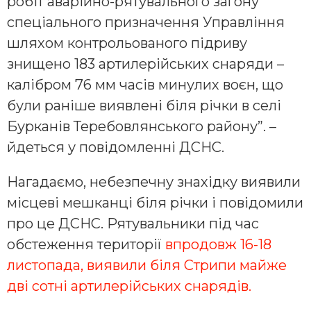
робіт аварійно-рятувального загону
спеціального призначення Управління
шляхом контрольованого підриву
знищено 183 артилерійських снаряди –
калібром 76 мм часів минулих воєн, що
були раніше виявлені біля річки в селі
Бурканів Теребовлянського району”. –
йдеться у повідомленні ДСНС.
Нагадаємо, небезпечну знахідку виявили
місцеві мешканці біля річки і повідомили
про це ДСНС. Рятувальники під час
обстеження території
впродовж 16-18
листопада, виявили біля Стрипи майже
дві сотні артилерійських снарядів.