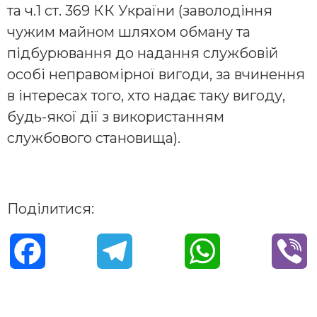
та ч.1 ст. 369 КК України (заволодіння
чужим майном шляхом обману та
підбурювання до надання службовій
особі неправомірної вигоди, за вчинення
в інтересах того, хто надає таку вигоду,
будь-якої дії з використанням
службового становища).
Поділитися:
F
T
W
V
a
e
h
i