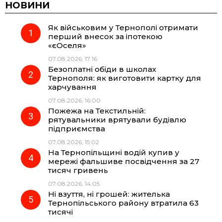
c
l
a
b
НОВИНИ
Як військовим у Тернополі отримати
e
e
t
e
перший внесок за іпотекою
«єОселя»
b
g
s
r
07.08.2026, 17:16
Безоплатні обіди в школах
o
r
A
Тернополя: як виготовити картку для
харчування
07.08.2026, 16:00
o
a
p
Пожежа на Текстильній:
рятувальники врятували будівлю
k
m
p
підприємства
07.08.2026, 15:02
На Тернопільщині водій купив у
мережі фальшиве посвідчення за 27
тисяч гривень
07.08.2026, 14:05
Ні взуття, ні грошей: жителька
Тернопільського району втратила 63
тисячі