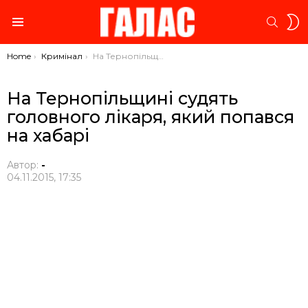
S
SEARC
S
Menu
You are here:
Home
Кримінал
На Тернопільщині судять головного лікаря, який попався на хабарі
На Тернопільщині судять
головного лікаря, який попався
на хабарі
Автор:
-
04.11.2015, 17:35