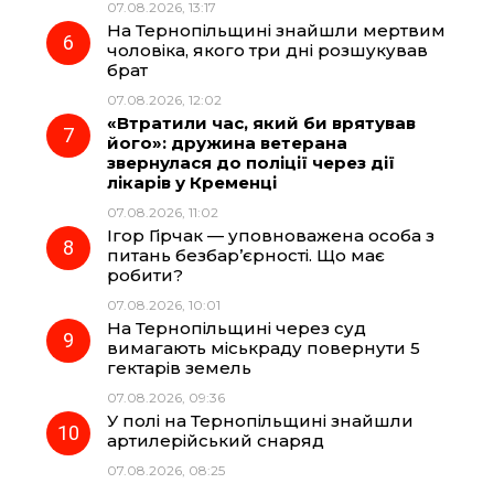
07.08.2026, 13:17
На Тернопільщині знайшли мертвим
чоловіка, якого три дні розшукував
брат
07.08.2026, 12:02
«Втратили час, який би врятував
його»: дружина ветерана
звернулася до поліції через дії
лікарів у Кременці
07.08.2026, 11:02
Ігор Гірчак — уповноважена особа з
питань безбар’єрності. Що має
робити?
07.08.2026, 10:01
На Тернопільщині через суд
вимагають міськраду повернути 5
гектарів земель
07.08.2026, 09:36
У полі на Тернопільщині знайшли
артилерійський снаряд
07.08.2026, 08:25