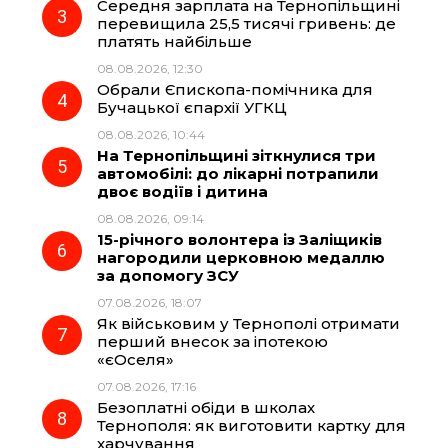
Середня зарплата на Тернопільщині
перевищила 25,5 тисячі гривень: де
k
m
p
платять найбільше
08.08.2026, 12:30
Обрали Єпископа-помічника для
Бучацької єпархії УГКЦ
08.08.2026, 10:44
На Тернопільщині зіткнулися три
автомобілі: до лікарні потрапили
двоє водіїв і дитина
08.08.2026, 09:14
15-річного волонтера із Заліщиків
нагородили церковною медаллю
за допомогу ЗСУ
07.08.2026, 18:07
Як військовим у Тернополі отримати
перший внесок за іпотекою
«єОселя»
07.08.2026, 17:16
Безоплатні обіди в школах
Тернополя: як виготовити картку для
харчування