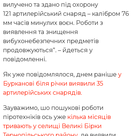
вилучено та здано під охорону
121
артилерійський снаряд – калібром 76
мм часів минулих воєн. Роботи з
виявлення та знищення
вибухонебезпечних предметів
продовжуються”. – йдеться у
повідомленні.
Як уже повідомлялося, днем раніше
у
Бурканові біля річки виявили 35
артилерійських снарядів.
Зауважимо, шо пошукові роботи
піротехніків ось уже
кілька місяців
тривають у селищі Великі Бірки
Тернопільського району
, де виявили