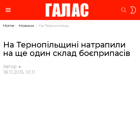
S
SEARC
S
Menu
You are here:
Home
Новини
На Тернопільщині натрапили на ще один склад боєприпасів
На Тернопільщині натрапили
на ще один склад боєприпасів
Автор:
-
18.11.2015, 10:11