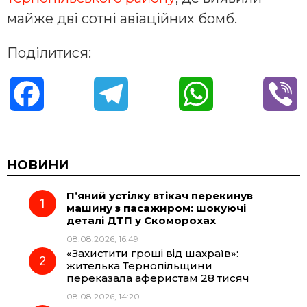
майже дві сотні авіаційних бомб.
Поділитися:
F
T
W
V
a
e
h
i
c
l
a
b
НОВИНИ
П’яний устілку втікач перекинув
e
e
t
e
машину з пасажиром: шокуючі
деталі ДТП у Скоморохах
b
g
s
r
08.08.2026, 16:49
«Захистити гроші від шахраїв»:
o
r
A
жителька Тернопільщини
переказала аферистам 28 тисяч
08.08.2026, 14:20
o
a
p