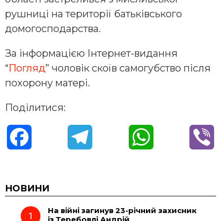
рушниці на території батьківського
домогосподарства.
За інформацією Інтернет-видання
“
Погляд
” чоловік скоїв самогубство після
похорону матері.
Поділитися:
F
T
W
V
a
e
h
i
c
l
a
b
НОВИНИ
На війні загинув 23-річний захисник
e
e
t
e
із Теребовлі Андрій