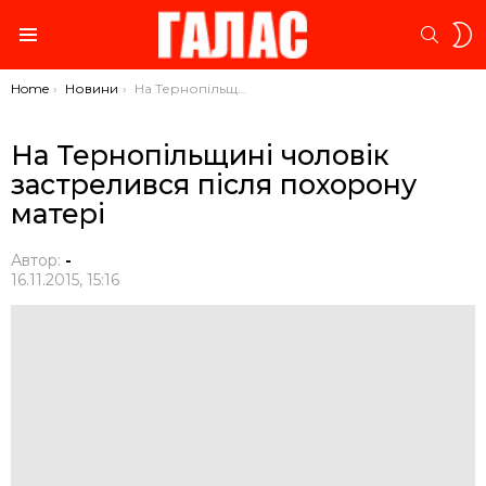
S
SEARC
S
Menu
You are here:
Home
Новини
На Тернопільщині чоловік застрелився після похорону матері
На Тернопільщині чоловік
застрелився після похорону
матері
Автор:
-
16.11.2015, 15:16