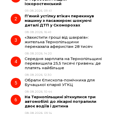
Іскоростенський
b
g
s
r
09.08.2026, 09:41
П’яний устілку втікач перекинув
o
r
A
машину з пасажиром: шокуючі
деталі ДТП у Скоморохах
08.08.2026, 16:49
o
a
p
«Захистити гроші від шахраїв»:
жителька Тернопільщини
k
m
p
переказала аферистам 28 тисяч
08.08.2026, 14:20
Середня зарплата на Тернопільщині
перевищила 25,5 тисячі гривень: де
платять найбільше
08.08.2026, 12:30
Обрали Єпископа-помічника для
Бучацької єпархії УГКЦ
08.08.2026, 10:44
На Тернопільщині зіткнулися три
автомобілі: до лікарні потрапили
двоє водіїв і дитина
08.08.2026, 09:14