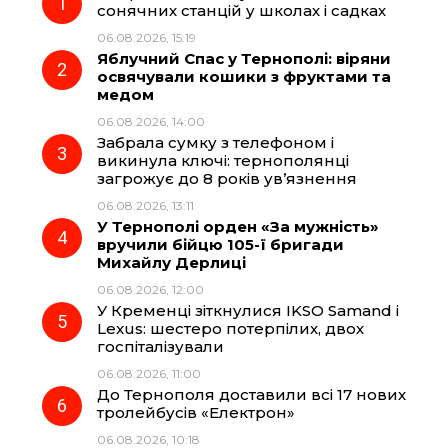
сонячних станцій у школах і садках
06.08.2026, 15:19
b
g
s
r
Яблучний Спас у Тернополі: віряни
освячували кошики з фруктами та
o
r
A
медом
06.08.2026, 14:00
Забрала сумку з телефоном і
o
a
p
викинула ключі: тернополянці
загрожує до 8 років ув’язнення
k
m
p
06.08.2026, 13:11
У Тернополі орден «За мужність»
вручили бійцю 105-ї бригади
Михайлу Дерлиці
06.08.2026, 12:00
У Кременці зіткнулися IKSO Samand і
Lexus: шестеро потерпілих, двох
госпіталізували
06.08.2026, 11:00
До Тернополя доставили всі 17 нових
тролейбусів «Електрон»
06.08.2026, 10:18