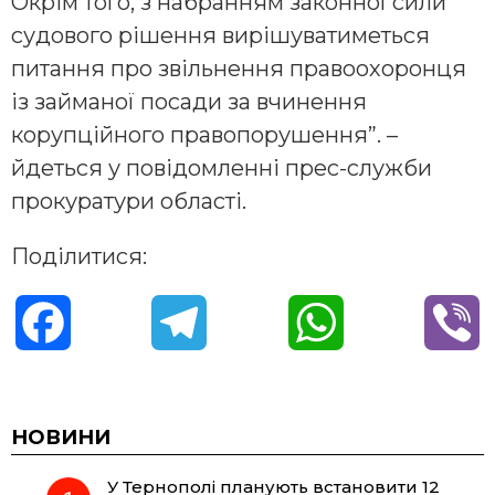
Окрім того, з набранням законної сили
судового рішення вирішуватиметься
питання про звільнення правоохоронця
із займаної посади за вчинення
корупційного правопорушення”. –
йдеться у повідомленні прес-служби
прокуратури області.
Поділитися:
F
T
W
V
a
e
h
i
c
l
a
b
НОВИНИ
У Тернополі планують встановити 12
e
e
t
e