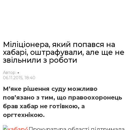
Міліціонера, який попався на
хабарі, оштрафували, але ще не
звільнили з роботи
Автор:
-
06.11.2015, 18:40
М’яке рішення суду можливо
пов’язано з тим, що правоохоронець
брав хабар не готівкою, а
оргтехнікою.
Прокуратура області підтримала