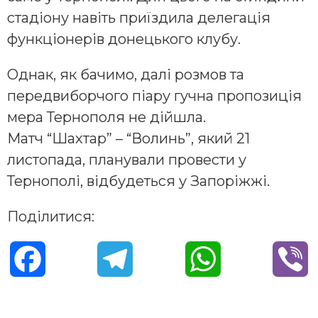
стадіону навіть приїздила делегація
функціонерів донецького клубу.
Однак, як бачимо, далі розмов та
передвиборчого піару гучна пропозиція
мера Тернополя не дійшла.
Матч “Шахтар” – “Волинь”, який 21
листопада, планували провести у
Тернополі, відбудеться у Запоріжжі.
Поділитися:
F
T
W
V
a
e
h
i