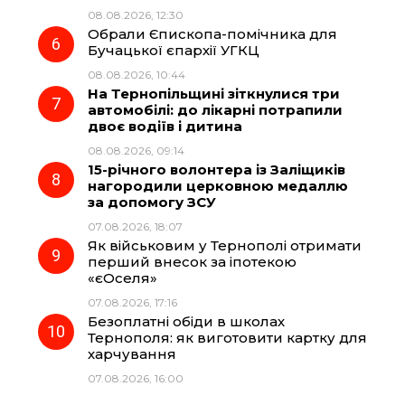
08.08.2026, 12:30
Обрали Єпископа-помічника для
Бучацької єпархії УГКЦ
08.08.2026, 10:44
На Тернопільщині зіткнулися три
автомобілі: до лікарні потрапили
двоє водіїв і дитина
08.08.2026, 09:14
15-річного волонтера із Заліщиків
нагородили церковною медаллю
за допомогу ЗСУ
07.08.2026, 18:07
Як військовим у Тернополі отримати
перший внесок за іпотекою
«єОселя»
07.08.2026, 17:16
Безоплатні обіди в школах
Тернополя: як виготовити картку для
харчування
07.08.2026, 16:00