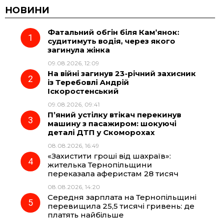
c
l
a
b
НОВИНИ
Фатальний обгін біля Кам’янок:
e
e
t
e
судитимуть водія, через якого
загинула жінка
b
g
s
r
09.08.2026, 12:09
На війні загинув 23-річний захисник
o
r
A
із Теребовлі Андрій
Іскоростенський
09.08.2026, 09:41
o
a
p
П’яний устілку втікач перекинув
машину з пасажиром: шокуючі
k
m
p
деталі ДТП у Скоморохах
08.08.2026, 16:49
«Захистити гроші від шахраїв»:
жителька Тернопільщини
переказала аферистам 28 тисяч
08.08.2026, 14:20
Середня зарплата на Тернопільщині
перевищила 25,5 тисячі гривень: де
платять найбільше