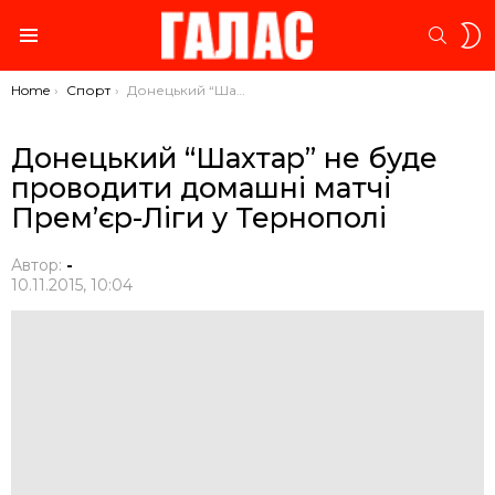
S
SEARC
S
Menu
You are here:
Home
Спорт
Донецький “Шахтар” не буде проводити домашні матчі Прем’єр-Ліги у Тернополі
Донецький “Шахтар” не буде
проводити домашні матчі
Прем’єр-Ліги у Тернополі
Автор:
-
10.11.2015, 10:04