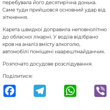
перебувала його десятирічна донька.
Саме туди прийшовся основний удар від
зіткнення.
Карета швидкої доправила неповнолітню
до обласної лікарні. У водіїв відібрано
кров на аналіз вмісту алкоголю,
автомобілі поміщені наарештмайданчик.
Розпочато досудове розслідування.
Поділитися:
F
T
W
V
a
e
h
i