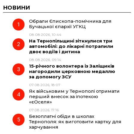
c
l
a
b
НОВИНИ
Обрали Єпископа-помічника для
e
e
t
e
Бучацької єпархії УГКЦ
08.08.2026, 10:44
b
g
s
r
На Тернопільщині зіткнулися три
автомобілі: до лікарні потрапили
o
r
A
двоє водіїв і дитина
08.08.2026, 09:14
15-річного волонтера із Заліщиків
o
a
p
нагородили церковною медаллю
за допомогу ЗСУ
k
m
p
07.08.2026, 18:07
Як військовим у Тернополі отримати
перший внесок за іпотекою
«єОселя»
07.08.2026, 17:16
Безоплатні обіди в школах
Тернополя: як виготовити картку для
харчування