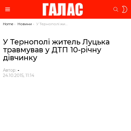
S
SEARC
S
Menu
You are here:
Home
Новини
У Тернополі житель Луцька травмував у ДТП 10-річну дівчинку
У Тернополі житель Луцька
травмував у ДТП 10-річну
дівчинку
Автор:
-
24.10.2015, 11:14