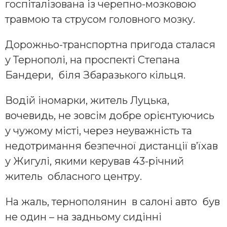
госпіталізована із черепно-мозковою
травмою та струсом головного мозку.
Дорожньо-транспортна пригода сталася
у Тернополі, на проспекті Степана
Бандери, біля Збаразького кільця.
Водій іномарки, житель Луцька,
вочевидь, не зовсім добре орієнтуючись
у чужому місті, через неуважність та
недотримання безпечної дистанції в’їхав
у Жигулі, якими керував 43-річний
житель обласного центру.
На жаль, тернополянин в салоні авто був
не один – на задньому сидінні