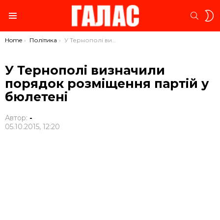
S
SEARC
S
Menu
You are here:
Home
Політика
У Тернополі визначили порядок розміщення партій у бюлетені
У Тернополі визначили
порядок розміщення партій у
бюлетені
Автор:
-
05.10.2015, 12:20