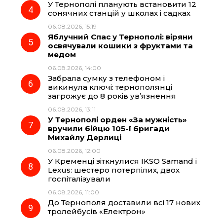
У Тернополі планують встановити 12
сонячних станцій у школах і садках
06.08.2026, 15:19
Яблучний Спас у Тернополі: віряни
освячували кошики з фруктами та
медом
06.08.2026, 14:00
Забрала сумку з телефоном і
викинула ключі: тернополянці
загрожує до 8 років ув’язнення
06.08.2026, 13:11
У Тернополі орден «За мужність»
вручили бійцю 105-ї бригади
Михайлу Дерлиці
06.08.2026, 12:00
У Кременці зіткнулися IKSO Samand і
Lexus: шестеро потерпілих, двох
госпіталізували
06.08.2026, 11:00
До Тернополя доставили всі 17 нових
тролейбусів «Електрон»