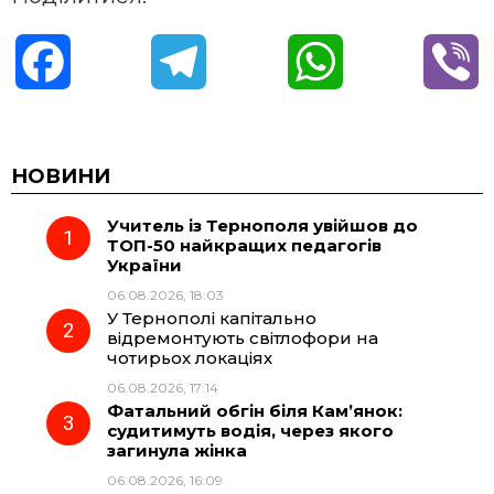
F
T
W
V
a
e
h
i
c
l
a
b
НОВИНИ
Учитель із Тернополя увійшов до
e
e
t
e
ТОП-50 найкращих педагогів
України
b
g
s
r
06.08.2026, 18:03
У Тернополі капітально
o
r
A
відремонтують світлофори на
чотирьох локаціях
06.08.2026, 17:14
o
a
p
Фатальний обгін біля Кам’янок:
судитимуть водія, через якого
k
m
p
загинула жінка
06.08.2026, 16:09