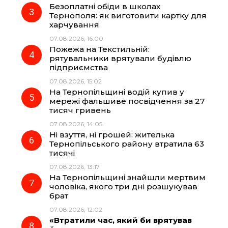
Безоплатні обіди в школах
Тернополя: як виготовити картку для
k
m
p
харчування
07.08.2026, 16:00
Пожежа на Текстильній:
рятувальники врятували будівлю
підприємства
07.08.2026, 15:02
На Тернопільщині водій купив у
мережі фальшиве посвідчення за 27
тисяч гривень
07.08.2026, 14:05
Ні взуття, ні грошей: жителька
Тернопільського району втратила 63
тисячі
07.08.2026, 13:17
На Тернопільщині знайшли мертвим
чоловіка, якого три дні розшукував
брат
07.08.2026, 12:02
«Втратили час, який би врятував