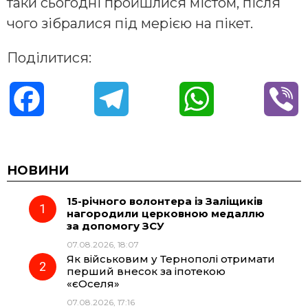
таки сьогодні пройшлися містом, після
чого зібралися під мерією на пікет.
Поділитися:
F
T
W
V
a
e
h
i
c
l
a
b
НОВИНИ
15-річного волонтера із Заліщиків
e
e
t
e
нагородили церковною медаллю
за допомогу ЗСУ
b
g
s
r
07.08.2026, 18:07
Як військовим у Тернополі отримати
o
r
A
перший внесок за іпотекою
«єОселя»
07.08.2026, 17:16
o
a
p