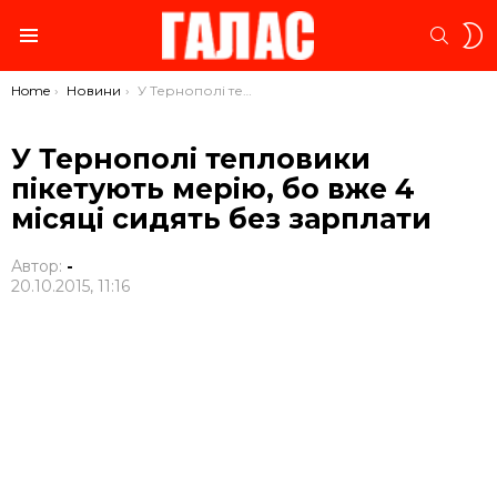
S
SEARC
S
Menu
You are here:
Home
Новини
У Тернополі тепловики пікетують мерію, бо вже 4 місяці сидять без зарплати
У Тернополі тепловики
пікетують мерію, бо вже 4
місяці сидять без зарплати
Автор:
-
20.10.2015, 11:16