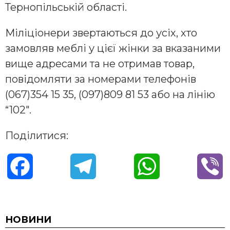
Тернопільській області.
Міліціонери звертаються до усіх, хто
замовляв меблі у цієї жінки за вказаними
вище адресами та не отримав товар,
повідомляти за номерами телефонів
(067)354 15 35, (097)809 81 53 або на лінію
“102″.
Поділитися:
F
T
W
V
a
e
h
i
c
l
a
b
НОВИНИ