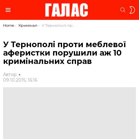
S
SEARC
S
Menu
You are here:
Home
Кримінал
У Тернополі проти меблевої аферистки порушили аж 10 кримінальних справ
У Тернополі проти меблевої
аферистки порушили аж 10
кримінальних справ
Автор:
-
09.10.2015, 16:16