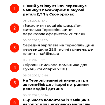
П’яний устілку втікач перекинув
e
e
t
e
машину з пасажиром: шокуючі
деталі ДТП у Скоморохах
b
g
s
r
08.08.2026, 16:49
«Захистити гроші від шахраїв»:
o
r
A
жителька Тернопільщини
переказала аферистам 28 тисяч
08.08.2026, 14:20
o
a
p
Середня зарплата на Тернопільщині
перевищила 25,5 тисячі гривень: де
k
m
p
платять найбільше
08.08.2026, 12:30
Обрали Єпископа-помічника для
Бучацької єпархії УГКЦ
08.08.2026, 10:44
На Тернопільщині зіткнулися три
автомобілі: до лікарні потрапили
двоє водіїв і дитина
08.08.2026, 09:14
15-річного волонтера із Заліщиків
нагородили церковною медаллю