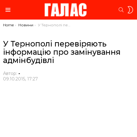
S
SEARC
S
Menu
You are here:
Home
Новини
У Тернополі перевіряють інформацію про замінування адмінбудівлі
У Тернополі перевіряють
інформацію про замінування
адмінбудівлі
Автор:
-
09.10.2015, 17:27