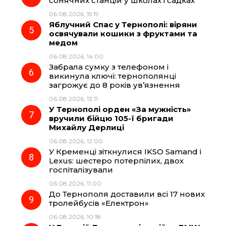
сонячних станцій у школах і садках
06.08.2026, 15:19
Яблучний Спас у Тернополі: віряни
освячували кошики з фруктами та
медом
06.08.2026, 14:00
Забрала сумку з телефоном і
викинула ключі: тернополянці
загрожує до 8 років ув’язнення
06.08.2026, 13:11
У Тернополі орден «За мужність»
вручили бійцю 105-ї бригади
Михайлу Дерлиці
06.08.2026, 12:00
У Кременці зіткнулися IKSO Samand і
Lexus: шестеро потерпілих, двох
госпіталізували
06.08.2026, 11:00
До Тернополя доставили всі 17 нових
тролейбусів «Електрон»
06.08.2026, 10:18