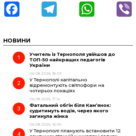
F
T
W
V
a
e
h
i
c
l
a
b
НОВИНИ
Учитель із Тернополя увійшов до
e
e
t
e
ТОП-50 найкращих педагогів
України
b
g
s
r
06.08.2026, 18:03
У Тернополі капітально
o
r
A
відремонтують світлофори на
чотирьох локаціях
06.08.2026, 17:14
o
a
p
Фатальний обгін біля Кам’янок:
судитимуть водія, через якого
k
m
p
загинула жінка
06.08.2026, 16:09
У Тернополі планують встановити 12