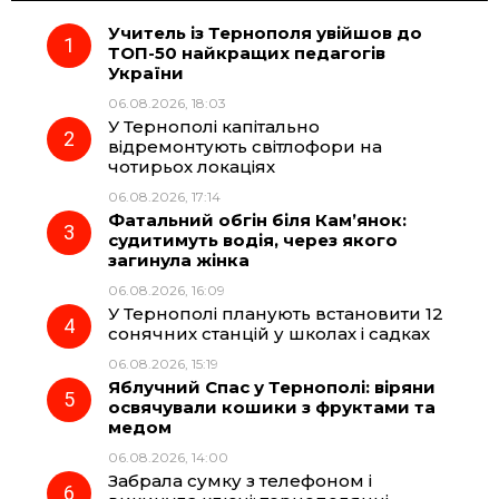
Учитель із Тернополя увійшов до
e
e
t
e
ТОП-50 найкращих педагогів
України
b
g
s
r
06.08.2026, 18:03
У Тернополі капітально
o
r
A
відремонтують світлофори на
чотирьох локаціях
06.08.2026, 17:14
o
a
p
Фатальний обгін біля Кам’янок:
судитимуть водія, через якого
k
m
p
загинула жінка
06.08.2026, 16:09
У Тернополі планують встановити 12
сонячних станцій у школах і садках
06.08.2026, 15:19
Яблучний Спас у Тернополі: віряни
освячували кошики з фруктами та
медом
06.08.2026, 14:00
Забрала сумку з телефоном і