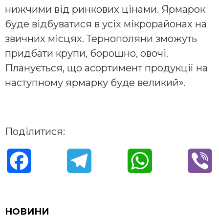
нижчими від ринкових цінами. Ярмарок
буде відбуватися в усіх мікрорайонах на
звичних місцях. Тернополяни зможуть
придбати крупи, борошно, овочі.
Планується, що асортимент продукції на
наступному ярмарку буде великий».
Поділитися:
F
T
W
V
a
e
h
i
c
l
a
b
НОВИНИ