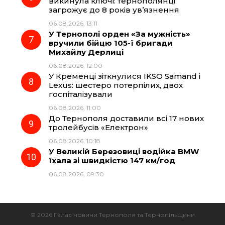
викинула ключі: тернополянці
загрожує до 8 років ув’язнення
06.08.2026, 13:11
У Тернополі орден «За мужність»
вручили бійцю 105-ї бригади
Михайлу Дерлиці
06.08.2026, 12:00
У Кременці зіткнулися IKSO Samand і
Lexus: шестеро потерпілих, двох
госпіталізували
06.08.2026, 11:00
До Тернополя доставили всі 17 нових
тролейбусів «Електрон»
06.08.2026, 10:18
У Великій Березовиці водійка BMW
їхала зі швидкістю 147 км/год
06.08.2026, 09:30
© 2026 Галас новини Тернополя та Тернопільщини