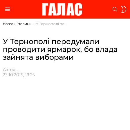
S
SEARC
S
Menu
You are here:
Home
Новини
У Тернополі передумали проводити ярмарок, бо влада зайнята виборами
У Тернополі передумали
проводити ярмарок, бо влада
зайнята виборами
Автор:
-
23.10.2015, 19:25