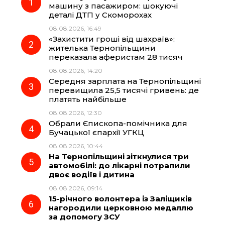
машину з пасажиром: шокуючі
деталі ДТП у Скоморохах
b
g
s
r
08.08.2026, 16:49
«Захистити гроші від шахраїв»:
o
r
A
жителька Тернопільщини
переказала аферистам 28 тисяч
08.08.2026, 14:20
o
a
p
Середня зарплата на Тернопільщині
перевищила 25,5 тисячі гривень: де
k
m
p
платять найбільше
08.08.2026, 12:30
Обрали Єпископа-помічника для
Бучацької єпархії УГКЦ
08.08.2026, 10:44
На Тернопільщині зіткнулися три
автомобілі: до лікарні потрапили
двоє водіїв і дитина
08.08.2026, 09:14
15-річного волонтера із Заліщиків
нагородили церковною медаллю
за допомогу ЗСУ