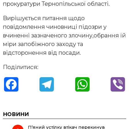
прокуратури Тернопільської області.
Вирішується питання щодо
повідомлення чиновниці підозри у
вчиненні зазначеного злочину,обрання їй
міри запобіжного заходу та
відсторонення від посади.
Поділитися:
F
T
W
V
a
e
h
i
c
l
a
b
НОВИНИ
П’яний устілку втікач перекинув
e
e
t
e