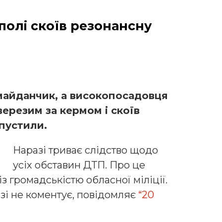
полі скоїв резонансну
айданчик, а високопосадовця
верезим за кермом і скоїв
дпустили.
Наразі триває слідство щодо
усіх обставин ДТП. Про це
із громадськістю обласної міліції.
зі не коментує, повідомляє
“20