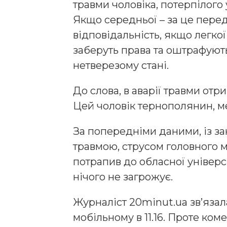
травми чоловіка, потерпілого у
Якщо середньої – за це пере
відповідальність, якщо легкої
заберуть права та оштрафуют
нетверезому стані.
До слова, в аварії травми отр
Цей чоловік тернополянин, м
За попередніми даними, із з
травмою, струсом головного мо
потрапив до обласної універс
нічого не загрожує.
Журналіст 20minut.ua зв’яза
мобільному в 11.16. Проте ко