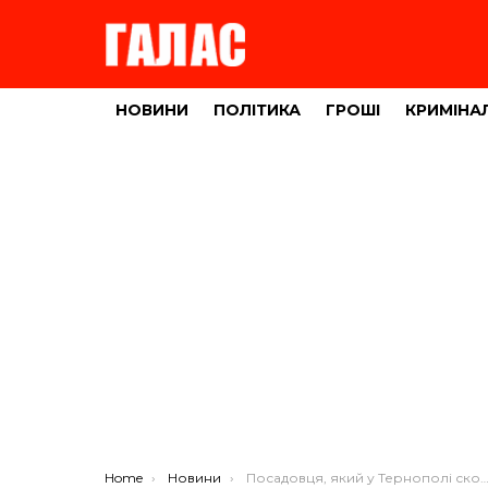
НОВИНИ
ПОЛІТИКА
ГРОШІ
КРИМІНА
You are here:
Home
Новини
Посадовця, який у Тернополі скоїв резонансну аварію, уже відпустили