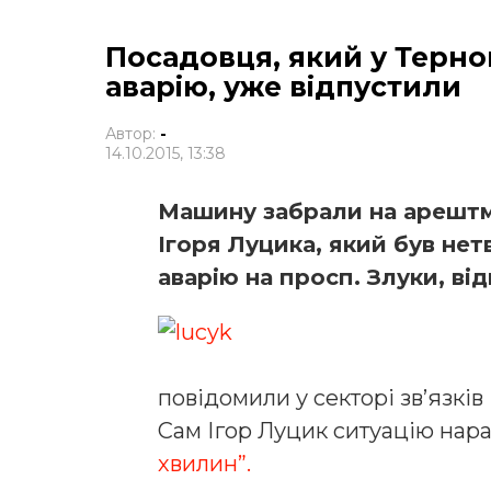
Посадовця, який у Терно
аварію, уже відпустили
Автор:
-
14.10.2015, 13:38
Машину забрали на арештм
Ігоря Луцика, який був нет
аварію на просп. Злуки, ві
повідомили у секторі зв’язків 
Сам Ігор Луцик ситуацію нара
хвилин”.