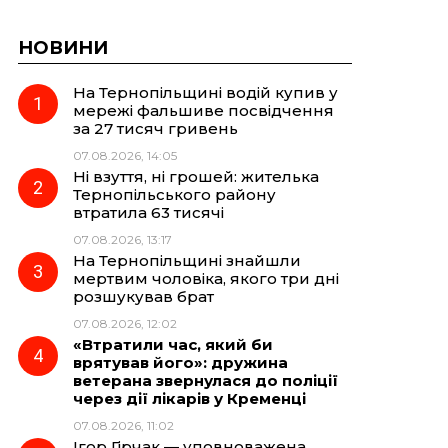
НОВИНИ
На Тернопільщині водій купив у
мережі фальшиве посвідчення
за 27 тисяч гривень
07.08.2026, 14:05
Ні взуття, ні грошей: жителька
Тернопільського району
втратила 63 тисячі
07.08.2026, 13:17
На Тернопільщині знайшли
мертвим чоловіка, якого три дні
розшукував брат
07.08.2026, 12:02
«Втратили час, який би
врятував його»: дружина
ветерана звернулася до поліції
через дії лікарів у Кременці
07.08.2026, 11:02
Ігор Гірчак — уповноважена