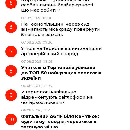
особа з питань безбар’єрності.
Що має робити?
07.08.2026, 10:01
На Тернопільщині через суд
вимагають міськраду повернути
5 гектарів земель
07.08.2026, 09:36
У полі на Тернопільщині знайшли
артилерійський снаряд
07.08.2026, 08:25
Учитель із Тернополя увійшов
до ТОП-50 найкращих педагогів
України
06.08.2026, 18:03
У Тернополі капітально
відремонтують світлофори на
чотирьох локаціях
06.08.2026, 17:14
Фатальний обгін біля Кам’янок:
судитимуть водія, через якого
загинула жінка