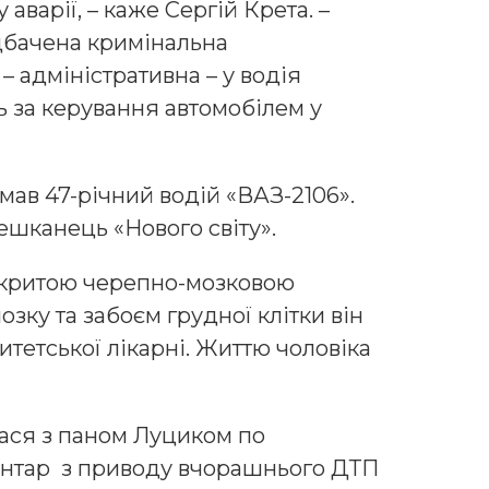
 аварії, – каже Сергій Крета. –
дбачена кримінальна
 – адміністративна – у водія
ь за керування автомобілем у
имав 47-річний водій «ВАЗ-2106».
ешканець «Нового світу».
акритою черепно-мозковою
зку та забоєм грудної клітки він
итетської лікарні. Життю чоловіка
лася з паном Луциком по
ментар з приводу вчорашнього ДТП