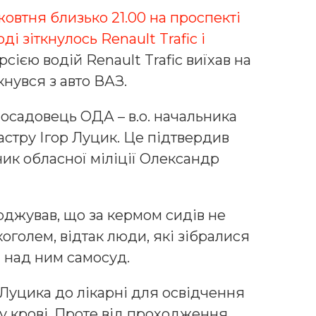
жовтня близько 21.00 на проспекті
і зіткнулось Renault Trafic і
ією водій Renault Trafic виїхав на
ткнувся з авто ВАЗ.
опосадовець ОДА – в.о. начальника
стру Ігор Луцик. Це підтвердив
ник обласної міліції Олександр
рджував, що за кермом сидів не
коголем, відтак люди, які зібралися
ти над ним самосуд.
Луцика до лікарні для освідчення
 у крові. Проте від проходження