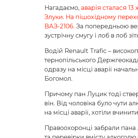
Нагадаємо,
аварія сталася 13 
Злуки. На пішохідному переход
ВАЗ-2106.
За попередньою верс
зустрічну смугу і лоб в лоб зі
Водій Renault Trafic – висок
тернопільського Держгеокада
одразу на місці аварії началь
Богомол.
Причому пан Луцик тоді стве
він. Від чоловіка було чути ал
на місці аварії, хотіли вчини
Правоохоронці забрали пана 
та перевірки вмісту алкоголю