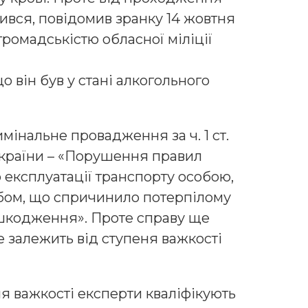
ився, повідомив зранку 14 жовтня
 громадськістю обласної міліції
що він був у стані алкогольного
інальне провадження за ч. 1 ст.
України – «Порушення правил
 експлуатації транспорту особою,
бом, що спричинило потерпілому
ушкодження». Проте справу ще
е залежить від ступеня важкості
ня важкості експерти кваліфікують