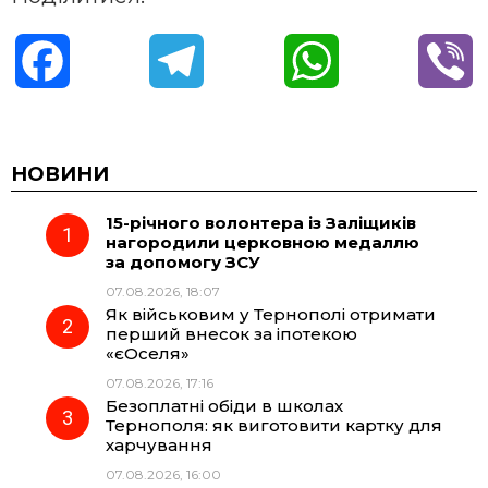
F
T
W
V
a
e
h
i
c
l
a
b
НОВИНИ
15-річного волонтера із Заліщиків
e
e
t
e
нагородили церковною медаллю
за допомогу ЗСУ
b
g
s
r
07.08.2026, 18:07
Як військовим у Тернополі отримати
o
r
A
перший внесок за іпотекою
«єОселя»
07.08.2026, 17:16
o
a
p
Безоплатні обіди в школах
Тернополя: як виготовити картку для
k
m
p
харчування
07.08.2026, 16:00