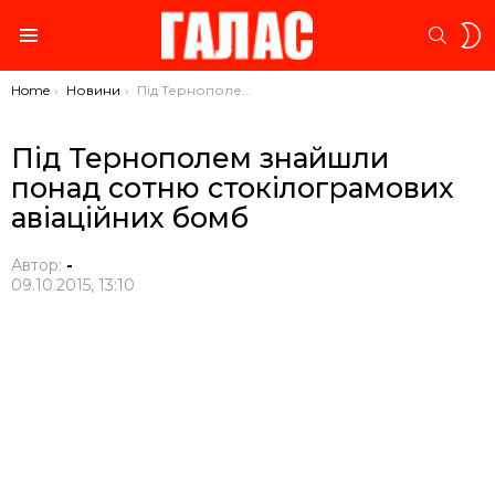
S
SEARC
S
Menu
You are here:
Home
Новини
Під Тернополем знайшли понад сотню стокілограмових авіаційних бомб
Під Тернополем знайшли
понад сотню стокілограмових
авіаційних бомб
Автор:
-
09.10.2015, 13:10