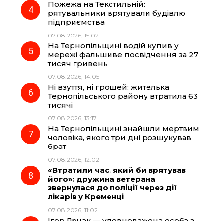
Пожежа на Текстильній:
рятувальники врятували будівлю
підприємства
07.08.2026, 15:02
На Тернопільщині водій купив у
мережі фальшиве посвідчення за 27
тисяч гривень
07.08.2026, 14:05
Ні взуття, ні грошей: жителька
Тернопільського району втратила 63
тисячі
07.08.2026, 13:17
На Тернопільщині знайшли мертвим
чоловіка, якого три дні розшукував
брат
07.08.2026, 12:02
«Втратили час, який би врятував
його»: дружина ветерана
звернулася до поліції через дії
лікарів у Кременці
07.08.2026, 11:02
Ігор Гірчак — уповноважена особа з