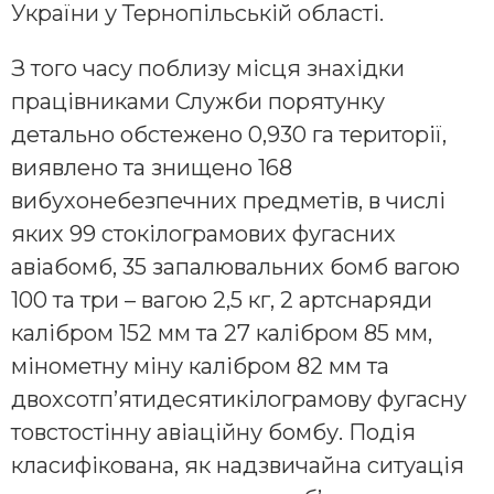
України у Тернопільській області.
З того часу поблизу місця знахідки
працівниками Служби порятунку
детально обстежено 0,930 га території,
виявлено та знищено 168
вибухонебезпечних предметів, в числі
яких 99 стокілограмових фугасних
авіабомб, 35 запалювальних бомб вагою
100 та три – вагою 2,5 кг, 2 артснаряди
калібром 152 мм та 27 калібром 85 мм,
мінометну міну калібром 82 мм та
двохсотп’ятидесятикілограмову фугасну
товстостінну авіаційну бомбу. Подія
класифікована, як надзвичайна ситуація