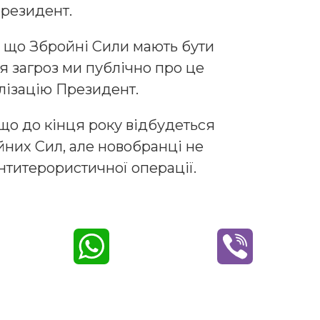
Президент.
, що Збройні Сили мають бути
ня загроз ми публічно про це
ілізацію Президент.
що до кінця року відбудеться
йних Сил, але новобранці не
нтитерористичної операції.
W
V
h
i
a
b