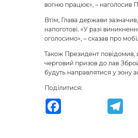
вогню працює», – наголосив 
Втім, Глава держави зазначив
напоготові. «У разі виникнен
оголосимо», – сказав про моб
Також Президент повідомив, 
черговий призов до лав Збро
будуть направлятися у зону а
Поділитися:
F
T
a
e
c
l