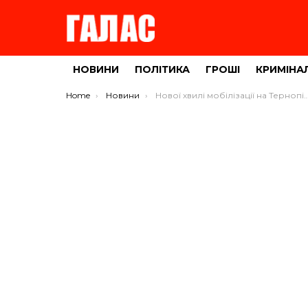
НОВИНИ
ПОЛІТИКА
ГРОШІ
КРИМІНА
You are here:
Home
Новини
Нової хвилі мобілізації на Тернопільщині поки що не буде