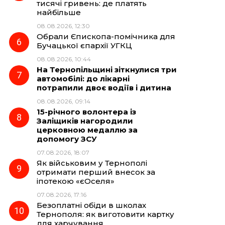
тисячі гривень: де платять
найбільше
08.08.2026, 12:30
Обрали Єпископа-помічника для
Бучацької єпархії УГКЦ
08.08.2026, 10:44
На Тернопільщині зіткнулися три
автомобілі: до лікарні
потрапили двоє водіїв і дитина
08.08.2026, 09:14
15-річного волонтера із
Заліщиків нагородили
церковною медаллю за
допомогу ЗСУ
07.08.2026, 18:07
Як військовим у Тернополі
отримати перший внесок за
іпотекою «єОселя»
07.08.2026, 17:16
Безоплатні обіди в школах
Тернополя: як виготовити картку
для харчування