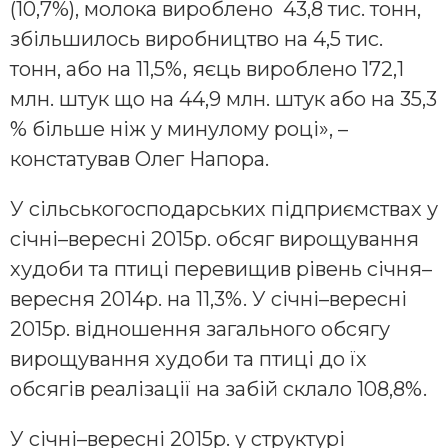
(10,7%), молока вироблено 43,8 тис. тонн,
збільшилось виробництво на 4,5 тис.
тонн, або на 11,5%, яєць вироблено 172,1
млн. штук що на 44,9 млн. штук або на 35,3
% більше ніж у минулому році», –
констатував Олег Напора.
У сільськогосподарських підприємствах у
січні–вересні 2015р. обсяг вирощування
худоби та птиці перевищив рівень січня–
вересня 2014р. на 11,3%. У січні–вересні
2015р. відношення загального обсягу
вирощування худоби та птиці до їх
обсягів реалізації на забій склало 108,8%.
У січні–вересні 2015р. у структурі