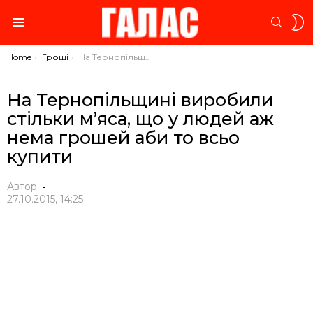
S
SEARC
S
Menu
You are here:
Home
Гроші
На Тернопільщині виробили стільки м’яса, що у людей аж нема грошей аби то всьо купити
На Тернопільщині виробили
стільки м’яса, що у людей аж
нема грошей аби то всьо
купити
Автор:
-
27.10.2015, 14:25