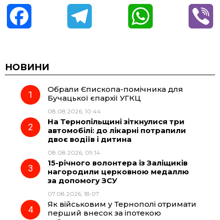
F
T
W
V
a
e
h
i
c
l
a
b
НОВИНИ
Обрали Єпископа-помічника для
e
e
t
e
Бучацької єпархії УГКЦ
08.08.2026, 10:44
b
g
s
r
На Тернопільщині зіткнулися три
автомобілі: до лікарні потрапили
o
r
A
двоє водіїв і дитина
08.08.2026, 09:14
15-річного волонтера із Заліщиків
o
a
p
нагородили церковною медаллю
за допомогу ЗСУ
k
m
p
07.08.2026, 18:07
Як військовим у Тернополі отримати
перший внесок за іпотекою