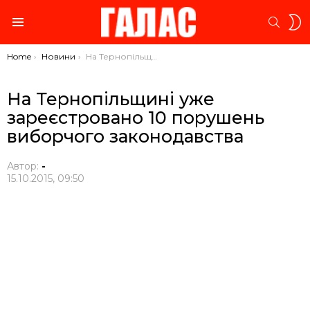
S
SEARC
S
Menu
You are here:
Home
Новини
На Тернопільщині уже зареєстровано 10 порушень виборчого законодавства
На Тернопільщині уже
зареєстровано 10 порушень
виборчого законодавства
Автор:
-
15.10.2015, 09:50