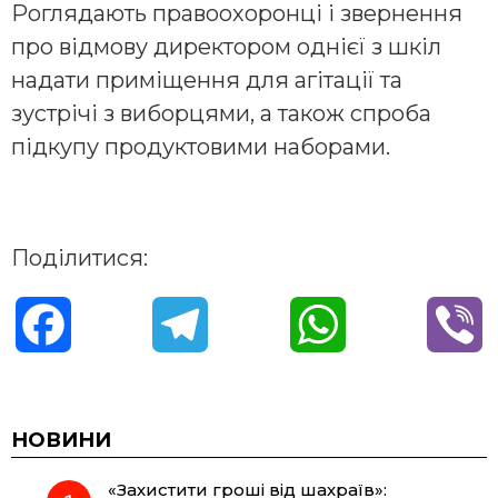
Роглядають правоохоронці і звернення
про відмову директором однієї з шкіл
надати приміщення для агітації та
зустрічі з виборцями, а також спроба
підкупу продуктовими наборами.
Поділитися:
F
T
W
V
a
e
h
i
c
l
a
b
НОВИНИ
«Захистити гроші від шахраїв»:
e
e
t
e