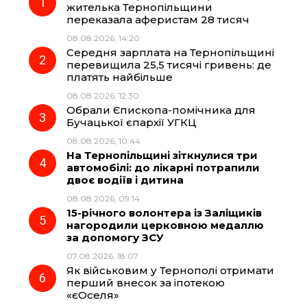
жителька Тернопільщини
переказала аферистам 28 тисяч
b
g
s
r
08.08.2026, 14:20
Середня зарплата на Тернопільщині
o
r
A
перевищила 25,5 тисячі гривень: де
платять найбільше
08.08.2026, 12:30
o
a
p
Обрали Єпископа-помічника для
Бучацької єпархії УГКЦ
k
m
p
08.08.2026, 10:44
На Тернопільщині зіткнулися три
автомобілі: до лікарні потрапили
двоє водіїв і дитина
08.08.2026, 09:14
15-річного волонтера із Заліщиків
нагородили церковною медаллю
за допомогу ЗСУ
07.08.2026, 18:07
Як військовим у Тернополі отримати
перший внесок за іпотекою
«єОселя»