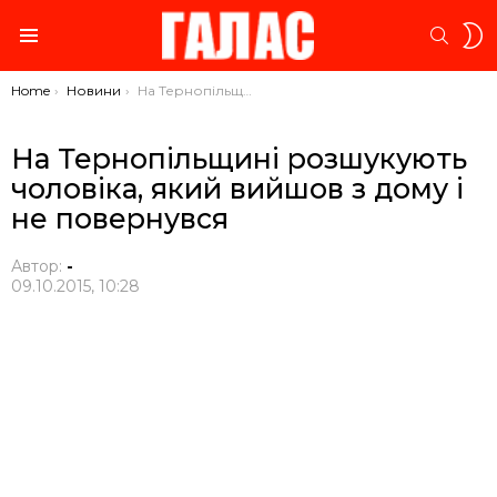
S
SEARC
S
Menu
You are here:
Home
Новини
На Тернопільщині розшукують чоловіка, який вийшов з дому і не повернувся
На Тернопільщині розшукують
чоловіка, який вийшов з дому і
не повернувся
Автор:
-
09.10.2015, 10:28