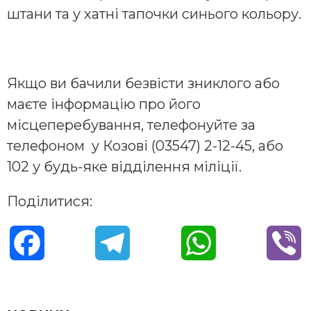
штани та у хатні тапочки синього кольору.
Якщо ви бачили безвісти зниклого або
маєте інформацію про його
місцеперебування, телефонуйте за
телефоном у Козові (03547) 2-12-45, або
102 у будь-яке відділення міліції.
Поділитися:
F
T
W
V
a
e
h
i