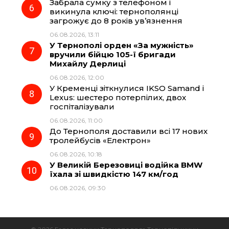
Забрала сумку з телефоном і
викинула ключі: тернополянці
загрожує до 8 років ув’язнення
06.08.2026, 13:11
У Тернополі орден «За мужність»
вручили бійцю 105-ї бригади
Михайлу Дерлиці
06.08.2026, 12:00
У Кременці зіткнулися IKSO Samand і
Lexus: шестеро потерпілих, двох
госпіталізували
06.08.2026, 11:00
До Тернополя доставили всі 17 нових
тролейбусів «Електрон»
06.08.2026, 10:18
У Великій Березовиці водійка BMW
їхала зі швидкістю 147 км/год
06.08.2026, 09:30