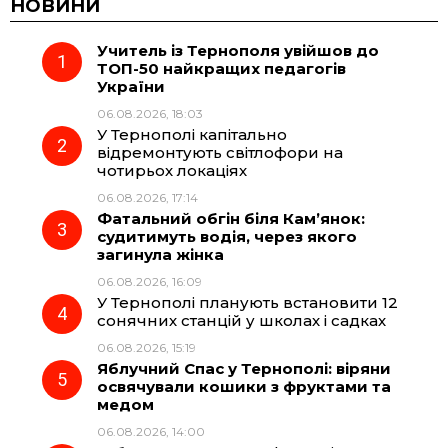
c
l
a
b
НОВИНИ
Учитель із Тернополя увійшов до
e
e
t
e
ТОП-50 найкращих педагогів
України
b
g
s
r
06.08.2026, 18:03
У Тернополі капітально
o
r
A
відремонтують світлофори на
чотирьох локаціях
06.08.2026, 17:14
o
a
p
Фатальний обгін біля Кам’янок:
судитимуть водія, через якого
k
m
p
загинула жінка
06.08.2026, 16:09
У Тернополі планують встановити 12
сонячних станцій у школах і садках
06.08.2026, 15:19
Яблучний Спас у Тернополі: віряни
освячували кошики з фруктами та
медом
06.08.2026, 14:00