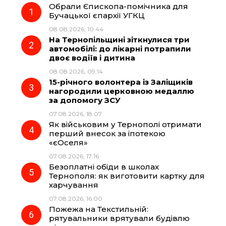
Обрали Єпископа-помічника для
e
e
t
e
Бучацької єпархії УГКЦ
08.08.2026, 10:44
b
g
s
r
На Тернопільщині зіткнулися три
автомобілі: до лікарні потрапили
o
r
A
двоє водіїв і дитина
08.08.2026, 09:14
15-річного волонтера із Заліщиків
o
a
p
нагородили церковною медаллю
за допомогу ЗСУ
k
m
p
07.08.2026, 18:07
Як військовим у Тернополі отримати
перший внесок за іпотекою
«єОселя»
07.08.2026, 17:16
Безоплатні обіди в школах
Тернополя: як виготовити картку для
харчування
07.08.2026, 16:00
Пожежа на Текстильній:
рятувальники врятували будівлю