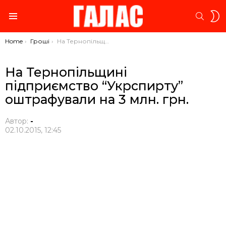
S
SEARC
S
Menu
You are here:
Home
Гроші
На Тернопільщині підприємство “Укрспирту” оштрафували на 3 млн. грн.
На Тернопільщині
підприємство “Укрспирту”
оштрафували на 3 млн. грн.
Автор:
-
02.10.2015, 12:45