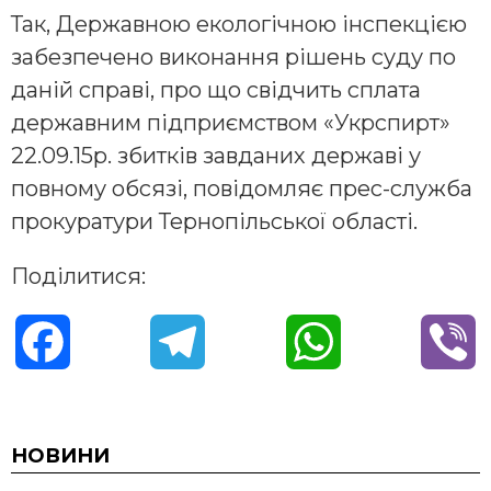
Так, Державною екологічною інспекцією
забезпечено виконання рішень суду по
даній справі, про що свідчить сплата
державним підприємством «Укрспирт»
22.09.15р. збитків завданих державі у
повному обсязі, повідомляє прес-служба
прокуратури Тернопільської області.
Поділитися:
F
T
W
V
a
e
h
i
c
l
a
b
НОВИНИ