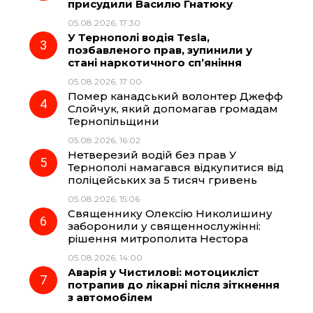
присудили Василю Гнатюку
05.08.2026, 17:30
o
a
p
У Тернополі водія Tesla,
позбавленого прав, зупинили у
k
m
p
стані наркотичного сп’яніння
05.08.2026, 17:00
Помер канадський волонтер Джефф
Слойчук, який допомагав громадам
Тернопільщини
05.08.2026, 16:02
Нетверезий водій без прав У
Тернополі намагався відкупитися від
поліцейських за 5 тисяч гривень
05.08.2026, 15:06
Священнику Олексію Николишину
заборонили у священнослужінні:
рішення митрополита Нестора
05.08.2026, 14:00
Аварія у Чистилові: мотоцикліст
потрапив до лікарні після зіткнення
з автомобілем