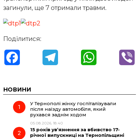
загинули, ще 7 отримали травми.
Поділитися:
F
T
W
V
a
e
h
i
c
l
a
b
НОВИНИ
У Тернополі жінку госпіталізували
e
e
t
e
після наїзду автомобіля, який
рухався заднім ходом
b
g
s
r
05.08.2026, 18:40
15 років ув’язнення за вбивство 17-
o
r
A
річної випускниці на Тернопільщині