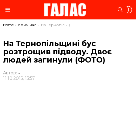
S
SEARC
S
Menu
You are here:
Home
Кримінал
На Тернопільщині бус розтрощив підводу. Двоє людей загинули (ФОТО)
На Тернопільщині бус
розтрощив підводу. Двоє
людей загинули (ФОТО)
Автор:
-
11.10.2015, 13:57