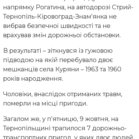
напрямку Рогатина, на автодорозі Стрий-
Тернопіль-Кіровоград-Знам’янка не
вибрав безпечної швидкості та не
врахував змін дорожньої обстановки.
В результаті – зіткнувся із гужовою
підводою на якій перебувало двоє
мешканців села Куряни – 1963 та 1960
років народження.
Чоловіки, внаслідок отриманих травм,
померли на місці пригоди.
Загалом же, у п’ятницю, 9 жовтня, на
Тернопільщині трапилося 7 дорожньо-
транспортних пригод, у яких двоє людей