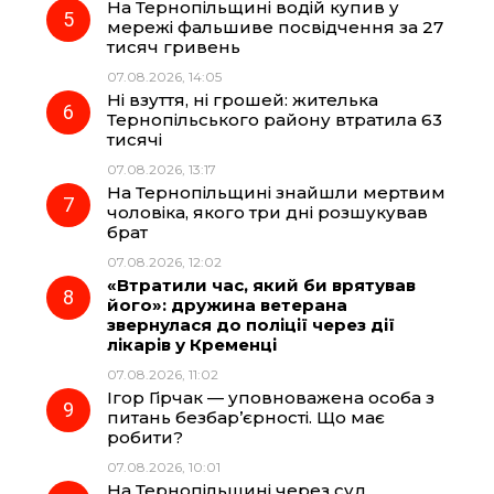
На Тернопільщині водій купив у
мережі фальшиве посвідчення за 27
тисяч гривень
07.08.2026, 14:05
Ні взуття, ні грошей: жителька
Тернопільського району втратила 63
тисячі
07.08.2026, 13:17
На Тернопільщині знайшли мертвим
чоловіка, якого три дні розшукував
брат
07.08.2026, 12:02
«Втратили час, який би врятував
його»: дружина ветерана
звернулася до поліції через дії
лікарів у Кременці
07.08.2026, 11:02
Ігор Гірчак — уповноважена особа з
питань безбар’єрності. Що має
робити?
07.08.2026, 10:01
На Тернопільщині через суд