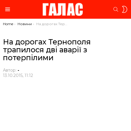
S
SEARC
S
Menu
You are here:
Home
Новини
На дорогах Тернополя трапилося дві аварії з потерпілими
На дорогах Тернополя
трапилося дві аварії з
потерпілими
Автор:
-
13.10.2015, 11:12