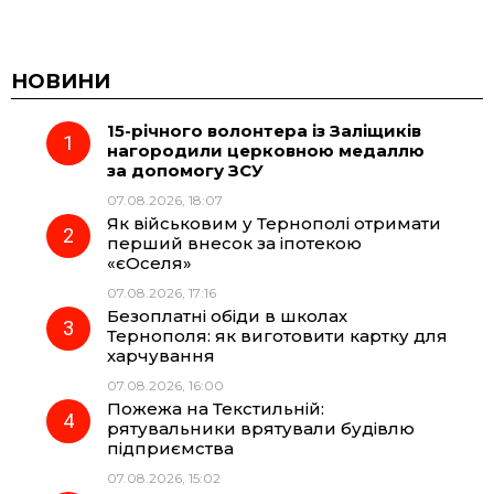
a
e
h
i
c
l
a
b
НОВИНИ
15-річного волонтера із Заліщиків
e
e
t
e
нагородили церковною медаллю
за допомогу ЗСУ
b
g
s
r
07.08.2026, 18:07
Як військовим у Тернополі отримати
o
r
A
перший внесок за іпотекою
«єОселя»
07.08.2026, 17:16
o
a
p
Безоплатні обіди в школах
Тернополя: як виготовити картку для
k
m
p
харчування
07.08.2026, 16:00
Пожежа на Текстильній:
рятувальники врятували будівлю
підприємства
07.08.2026, 15:02