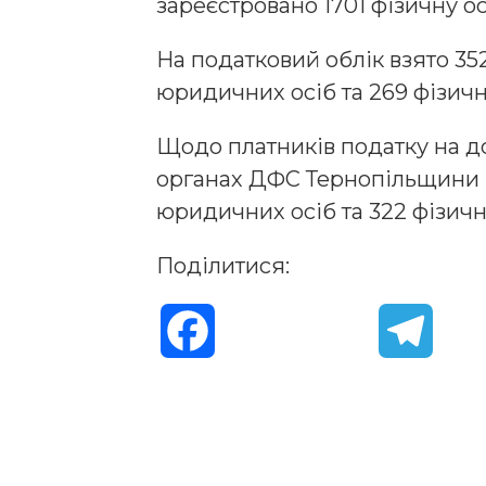
зареєстровано 1701 фізичну ос
На податковий облік взято 352
юридичних осіб та 269 фізичн
Щодо платників податку на дод
органах ДФС Тернопільщини п
юридичних осіб та 322 фізичн
Поділитися:
F
T
a
e
c
l