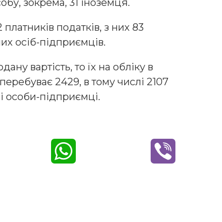
обу, зокрема, 31 іноземця.
 платників податків, з них 83
их осіб-підприємців.
ану вартість, то їх на обліку в
еребуває 2429, в тому числі 2107
і особи-підприємці.
W
V
h
i
a
b