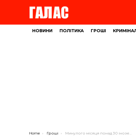
НОВИНИ
ПОЛІТИКА
ГРОШІ
КРИМІНА
You are here:
Home
Гроші
Минулого місяця понад 30 іноземців зареєстрували свій бізнес на Тернопільщині