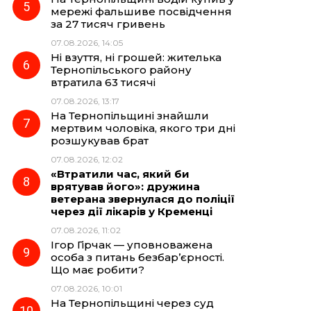
мережі фальшиве посвідчення
за 27 тисяч гривень
07.08.2026, 14:05
Ні взуття, ні грошей: жителька
Тернопільського району
втратила 63 тисячі
07.08.2026, 13:17
На Тернопільщині знайшли
мертвим чоловіка, якого три дні
розшукував брат
07.08.2026, 12:02
«Втратили час, який би
врятував його»: дружина
ветерана звернулася до поліції
через дії лікарів у Кременці
07.08.2026, 11:02
Ігор Гірчак — уповноважена
особа з питань безбар’єрності.
Що має робити?
07.08.2026, 10:01
На Тернопільщині через суд