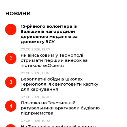
НОВИНИ
15-річного волонтера із
Заліщиків нагородили
церковною медаллю за
допомогу ЗСУ
07.08.2026, 18:07
Як військовим у Тернополі
отримати перший внесок за
іпотекою «єОселя»
07.08.2026, 17:16
Безоплатні обіди в школах
Тернополя: як виготовити картку
для харчування
07.08.2026, 16:00
Пожежа на Текстильній:
рятувальники врятували будівлю
підприємства
07.08.2026, 15:02
На Тернопільщині водій купив у