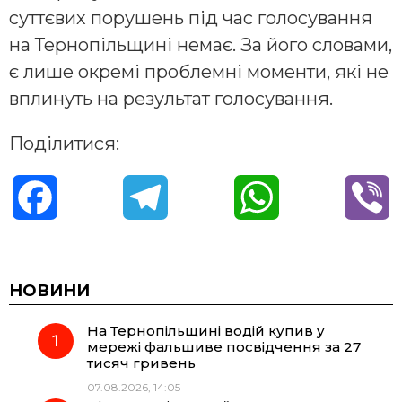
суттєвих порушень під час голосування
на Тернопільщині немає. За його словами,
є лише окремі проблемні моменти, які не
вплинуть на результат голосування.
Поділитися:
F
T
W
V
a
e
h
i
c
l
a
b
НОВИНИ
На Тернопільщині водій купив у
e
e
t
e
мережі фальшиве посвідчення за 27
тисяч гривень
b
g
s
r
07.08.2026, 14:05