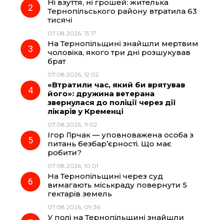
Ні взуття, ні грошей: жителька
o
r
A
Тернопільського району втратила 63
тисячі
07.08.2026, 13:17
o
a
p
На Тернопільщині знайшли мертвим
чоловіка, якого три дні розшукував
k
m
p
брат
07.08.2026, 12:02
«Втратили час, який би врятував
його»: дружина ветерана
звернулася до поліції через дії
лікарів у Кременці
07.08.2026, 11:02
Ігор Гірчак — уповноважена особа з
питань безбар’єрності. Що має
робити?
07.08.2026, 10:01
На Тернопільщині через суд
вимагають міськраду повернути 5
гектарів земель
07.08.2026, 09:36
У полі на Тернопільщині знайшли