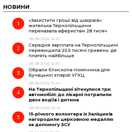
c
l
a
b
НОВИНИ
«Захистити гроші від шахраїв»:
e
e
t
e
жителька Тернопільщини
переказала аферистам 28 тисяч
b
g
s
r
08.08.2026, 14:20
Середня зарплата на Тернопільщині
o
r
A
перевищила 25,5 тисячі гривень: де
платять найбільше
08.08.2026, 12:30
o
a
p
Обрали Єпископа-помічника для
Бучацької єпархії УГКЦ
k
m
p
08.08.2026, 10:44
На Тернопільщині зіткнулися три
автомобілі: до лікарні потрапили
двоє водіїв і дитина
08.08.2026, 09:14
15-річного волонтера із Заліщиків
нагородили церковною медаллю
за допомогу ЗСУ