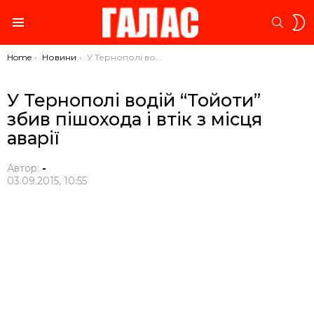
S
SEARC
S
Menu
You are here:
Home
Новини
У Тернополі водій “Тойоти” збив пішохода і втік з місця аварії
У Тернополі водій “Тойоти”
збив пішохода і втік з місця
аварії
Автор:
-
03.09.2015, 10:55