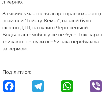
лікарню.
За якийсь час після аварії правоохоронці
знайшли “Тойоту-Кемрі”, на якій було
скоєно ДТП, на вулиці Чернівецькій.
Водія в автомобілі уже не було. Тож зараз
тривають пошуки особи, яка перебувала
за кермом.
Поділитися:
F
T
W
V
a
e
h
i