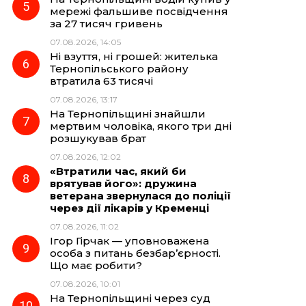
мережі фальшиве посвідчення
за 27 тисяч гривень
07.08.2026, 14:05
Ні взуття, ні грошей: жителька
Тернопільського району
втратила 63 тисячі
07.08.2026, 13:17
На Тернопільщині знайшли
мертвим чоловіка, якого три дні
розшукував брат
07.08.2026, 12:02
«Втратили час, який би
врятував його»: дружина
ветерана звернулася до поліції
через дії лікарів у Кременці
07.08.2026, 11:02
Ігор Гірчак — уповноважена
особа з питань безбар’єрності.
Що має робити?
07.08.2026, 10:01
На Тернопільщині через суд