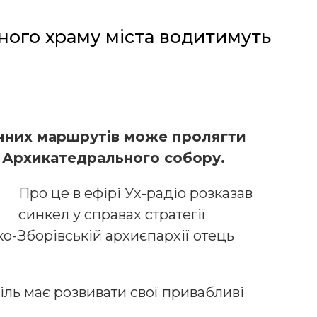
вного храму міста водитимуть
чних маршрутів може пролягти
о Архикатедрального собору.
Про це в ефірі Ух-радіо розказав
синкел у справах стратегії
о-Зборівській архиєпархії отець
ль має розвивати свої привабливі