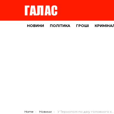
НОВИНИ
ПОЛІТИКА
ГРОШІ
КРИМІНА
You are here:
Home
Новини
У Тернополі по даху головного храму міста водитимуть туристів