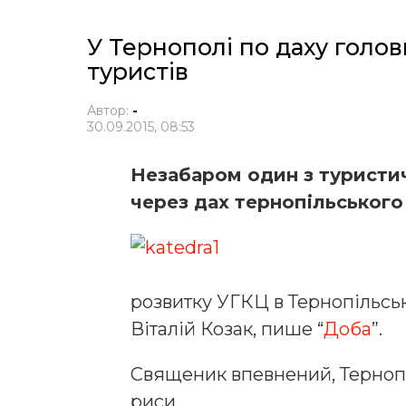
У Тернополі по даху голо
туристів
Автор:
-
30.09.2015, 08:53
Незабаром один з туристи
через дах тернопільськог
розвитку УГКЦ в Тернопільськ
Віталій Козак, пише “
Доба
”.
Священик впевнений, Тернопі
риси.