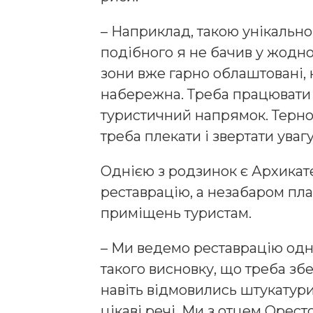
– Наприклад, такою унікально
подібного я не бачив у жодно
зони вже гарно облаштовані,
набережна. Треба працювати 
туристичний напрямок. Терно
треба плекати і звертати увагу
Однією з родзинок є Архикат
реставрацію, а незабаром пла
приміщень туристам.
– Ми ведемо реставрацію одні
такого висновку, що треба збе
навіть відмовились штукатур
цікаві речі. Ми з отцем Орес