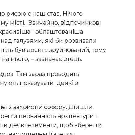
ю рисою є наш став. Нічого
му місті. Звичайно, відпочинкові
 красивіша і облаштованіша
над галузями, які би розвивали
піль був досить зруйнований, тому
 на нього, – зазначає отець.
едра. Там зараз проводять
нують показувати деякі з
єї з захристій собору. Дійшли
регти первинність архітектури і
ити деякі елементи, щоб зберегти
том, настоятелем Катедри,