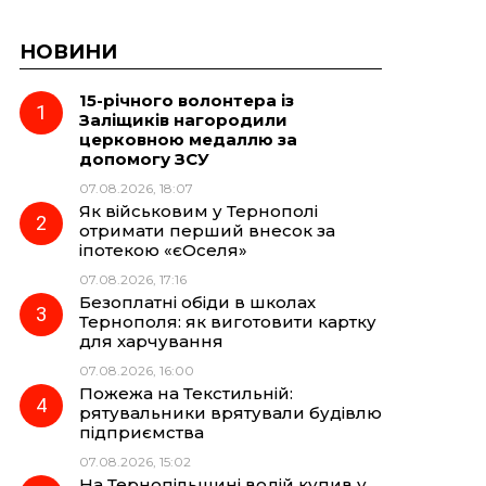
НОВИНИ
15-річного волонтера із
Заліщиків нагородили
церковною медаллю за
допомогу ЗСУ
07.08.2026, 18:07
Як військовим у Тернополі
отримати перший внесок за
іпотекою «єОселя»
07.08.2026, 17:16
Безоплатні обіди в школах
Тернополя: як виготовити картку
для харчування
07.08.2026, 16:00
Пожежа на Текстильній:
рятувальники врятували будівлю
підприємства
07.08.2026, 15:02
На Тернопільщині водій купив у