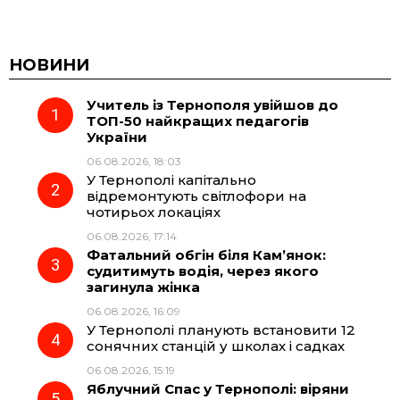
a
e
h
i
c
l
a
b
НОВИНИ
Учитель із Тернополя увійшов до
e
e
t
e
ТОП-50 найкращих педагогів
України
b
g
s
r
06.08.2026, 18:03
У Тернополі капітально
o
r
A
відремонтують світлофори на
чотирьох локаціях
06.08.2026, 17:14
o
a
p
Фатальний обгін біля Кам’янок:
судитимуть водія, через якого
k
m
p
загинула жінка
06.08.2026, 16:09
У Тернополі планують встановити 12
сонячних станцій у школах і садках
06.08.2026, 15:19
Яблучний Спас у Тернополі: віряни