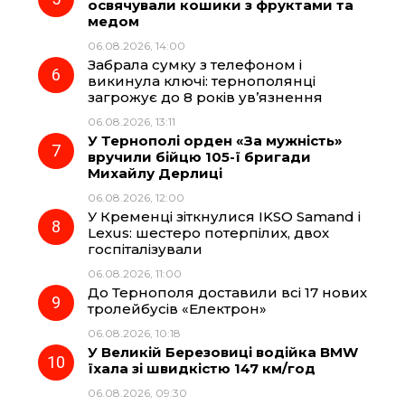
освячували кошики з фруктами та
медом
06.08.2026, 14:00
Забрала сумку з телефоном і
викинула ключі: тернополянці
загрожує до 8 років ув’язнення
06.08.2026, 13:11
У Тернополі орден «За мужність»
вручили бійцю 105-ї бригади
Михайлу Дерлиці
06.08.2026, 12:00
У Кременці зіткнулися IKSO Samand і
Lexus: шестеро потерпілих, двох
госпіталізували
06.08.2026, 11:00
До Тернополя доставили всі 17 нових
тролейбусів «Електрон»
06.08.2026, 10:18
У Великій Березовиці водійка BMW
їхала зі швидкістю 147 км/год
06.08.2026, 09:30