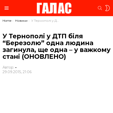
S
SEARC
S
Menu
You are here:
Home
Новини
У Тернополі у ДТП біля “Березолю” одна людина загинула, ще одна – у важкому стані (ОНОВЛЕНО)
У Тернополі у ДТП біля
“Березолю” одна людина
загинула, ще одна – у важкому
стані (ОНОВЛЕНО)
Автор:
-
29.09.2015, 21:06