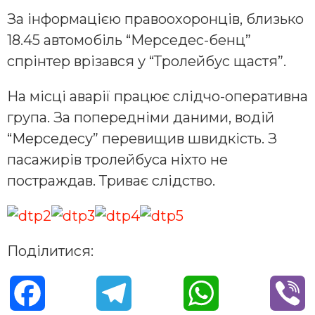
За інформацією правоохоронців, близько
18.45 автомобіль “Мерседес-бенц”
спрінтер врізався у “Тролейбус щастя”.
На місці аварії працює слідчо-оперативна
група. За попередніми даними, водій
“Мерседесу” перевищив швидкість. З
пасажирів тролейбуса ніхто не
постраждав. Триває слідство.
Поділитися:
F
T
W
V