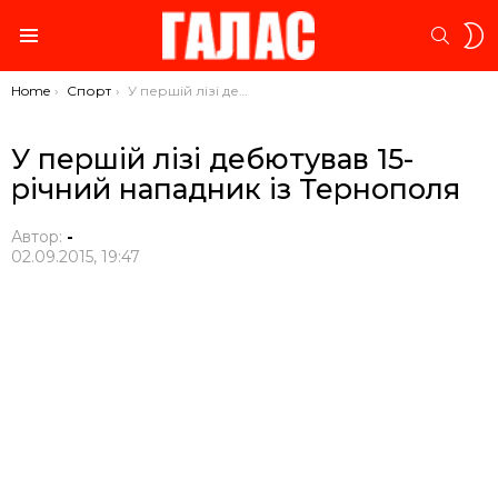
S
SEARC
S
Menu
You are here:
Home
Спорт
У першій лізі дебютував 15-річний нападник із Тернополя
У першій лізі дебютував 15-
річний нападник із Тернополя
Автор:
-
02.09.2015, 19:47