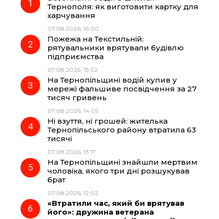
Тернополя: як виготовити картку для
харчування
b
g
s
r
07.08.2026, 16:00
Пожежа на Текстильній:
o
r
A
рятувальники врятували будівлю
підприємства
07.08.2026, 15:02
o
a
p
На Тернопільщині водій купив у
мережі фальшиве посвідчення за 27
k
m
p
тисяч гривень
07.08.2026, 14:05
Ні взуття, ні грошей: жителька
Тернопільського району втратила 63
тисячі
07.08.2026, 13:17
На Тернопільщині знайшли мертвим
чоловіка, якого три дні розшукував
брат
07.08.2026, 12:02
«Втратили час, який би врятував
його»: дружина ветерана