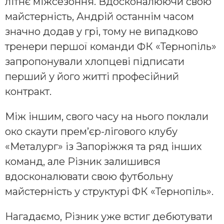
літнє міжсезоння. Вдосконалюючи свою
майстерність, Андрій останнім часом
значно додав у грі, тому не випадково
тренери першої команди ФК «Тернопіль»
запропонували хлопцеві підписати
перший у його житті професійний
контракт.
Між іншим, свого часу на нього поклали
око скаути прем’єр-лігового клубу
«Металург» із Запоріжжя та ряд інших
команд, але Різник залишився
вдосконалювати свою футбольну
майстерність у структурі ФК «Тернопіль».
Нагадаємо, Різник уже встиг дебютувати