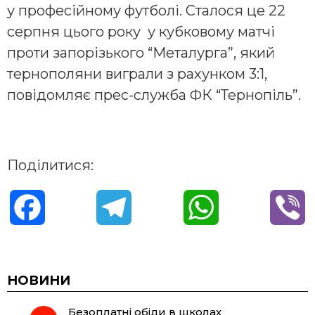
у професійному футболі. Сталося це 22
серпня цього року у кубковому матчі
проти запорізького “Металурга”, який
тернополяни виграли з рахунком 3:1,
повідомляє прес-служба ФК “Тернопіль”.
Поділитися:
F
T
W
V
a
e
h
i
c
l
a
b
НОВИНИ
Безоплатні обіди в школах
e
e
t
e