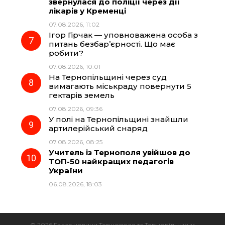
звернулася до поліції через дії
лікарів у Кременці
07.08.2026, 11:02
Ігор Гірчак — уповноважена особа з
питань безбар’єрності. Що має
робити?
07.08.2026, 10:01
На Тернопільщині через суд
вимагають міськраду повернути 5
гектарів земель
07.08.2026, 09:36
У полі на Тернопільщині знайшли
артилерійський снаряд
07.08.2026, 08:25
Учитель із Тернополя увійшов до
ТОП-50 найкращих педагогів
України
06.08.2026, 18:03
© 2026 Галас новини Тернополя та Тернопільщини