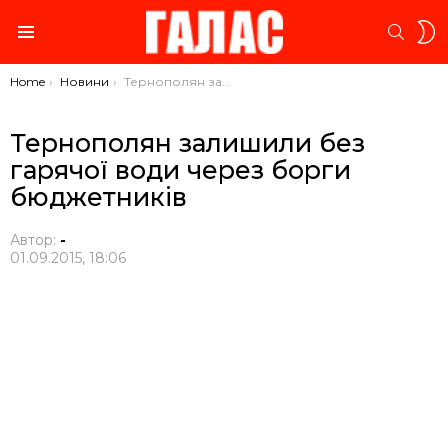
S
SEARC
S
Menu
You are here:
Home
Новини
Тернополян залишили без гарячої води через борги бюджетників
Тернополян залишили без
гарячої води через борги
бюджетників
Автор:
-
01.09.2015, 18:06