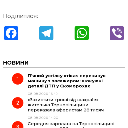
Поділитися:
F
T
W
V
a
e
h
i
c
l
a
b
НОВИНИ
П’яний устілку втікач перекинув
e
e
t
e
машину з пасажиром: шокуючі
деталі ДТП у Скоморохах
b
g
s
r
08.08.2026, 16:49
«Захистити гроші від шахраїв»:
o
r
A
жителька Тернопільщини
переказала аферистам 28 тисяч
08.08.2026, 14:20
o
a
p
Середня зарплата на Тернопільщині