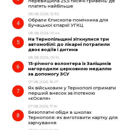
перевищила 25,5 тисячі гривень: де
k
m
p
платять найбільше
08.08.2026, 12:30
Обрали Єпископа-помічника для
Бучацької єпархії УГКЦ
08.08.2026, 10:44
На Тернопільщині зіткнулися три
автомобілі: до лікарні потрапили
двоє водіїв і дитина
08.08.2026, 09:14
15-річного волонтера із Заліщиків
нагородили церковною медаллю
за допомогу ЗСУ
07.08.2026, 18:07
Як військовим у Тернополі отримати
перший внесок за іпотекою
«єОселя»
07.08.2026, 17:16
Безоплатні обіди в школах
Тернополя: як виготовити картку для
харчування