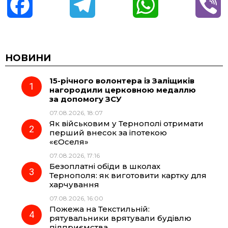
F
T
W
V
a
e
h
i
c
l
a
b
НОВИНИ
15-річного волонтера із Заліщиків
e
e
t
e
нагородили церковною медаллю
за допомогу ЗСУ
b
g
s
r
07.08.2026, 18:07
Як військовим у Тернополі отримати
o
r
A
перший внесок за іпотекою
«єОселя»
07.08.2026, 17:16
o
a
p
Безоплатні обіди в школах
Тернополя: як виготовити картку для
k
m
p
харчування
07.08.2026, 16:00
Пожежа на Текстильній:
рятувальники врятували будівлю
підприємства