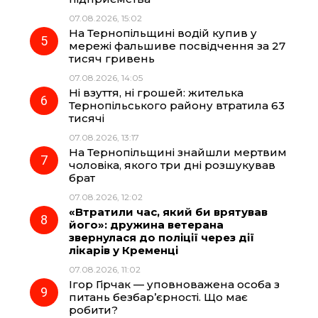
07.08.2026, 15:02
На Тернопільщині водій купив у
мережі фальшиве посвідчення за 27
тисяч гривень
07.08.2026, 14:05
Ні взуття, ні грошей: жителька
Тернопільського району втратила 63
тисячі
07.08.2026, 13:17
На Тернопільщині знайшли мертвим
чоловіка, якого три дні розшукував
брат
07.08.2026, 12:02
«Втратили час, який би врятував
його»: дружина ветерана
звернулася до поліції через дії
лікарів у Кременці
07.08.2026, 11:02
Ігор Гірчак — уповноважена особа з
питань безбар’єрності. Що має
робити?