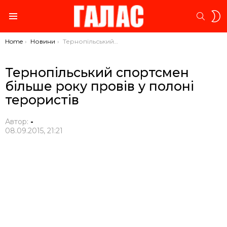
S
SEARC
S
Menu
You are here:
Home
Новини
Тернопільський спортсмен більше року провів у полоні терористів
Тернопільський спортсмен
більше року провів у полоні
терористів
Автор:
-
08.09.2015, 21:21