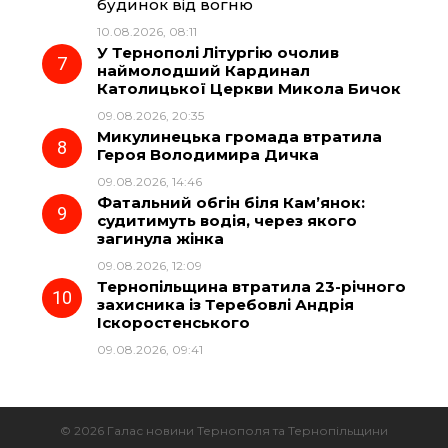
будинок від вогню
10.08.2026, 08:11
У Тернополі Літургію очолив
наймолодший Кардинал
Католицької Церкви Микола Бичок
09.08.2026, 20:35
Микулинецька громада втратила
Героя Володимира Дичка
09.08.2026, 14:46
Фатальний обгін біля Кам’янок:
судитимуть водія, через якого
загинула жінка
09.08.2026, 12:09
Тернопільщина втратила 23-річного
захисника із Теребовлі Андрія
Іскоростенського
09.08.2026, 09:41
© 2026 Галас новини Тернополя та Тернопільщини