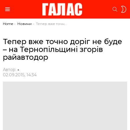
S
SEARC
S
Menu
You are here:
Home
Новини
Тепер вже точно доріг не буде – на Тернопільщині згорів райавтодор
Тепер вже точно доріг не буде
– на Тернопільщині згорів
райавтодор
Автор:
-
02.09.2015, 14:34