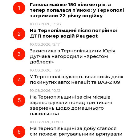
Ганяла майже 150 кілометрів, а
e
e
t
e
тепер попалася п’яною: у Тернополі
затримали 22-річну водійку
b
g
s
r
10.08.2026, 13:28
На Тернопільщині після потрійної
o
r
A
ДТП помер водій Peugeot
10.08.2026, 12:17
Захисника з Тернопільщини Юрія
o
a
p
Дутчака нагородили «Хрестом
доблесті»
k
m
p
10.08.2026, 11:28
У Тернополі шукають власників двох
покинутих авто: Renault та ВАЗ-2109
10.08.2026, 10:12
На Тернопільщині за сім місяців
зареєстрували понад три тисячі
звернень щодо домашнього
насильства
10.08.2026, 09:09
На Тернопільщині за добу сталося
сім пожеж: рятувальники врятували