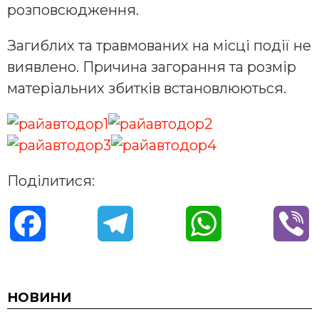
розповсюдження.
Загиблих та травмованих на місці події не
виявлено. Причина загорання та розмір
матеріальних збитків встановлюються.
Поділитися:
F
T
W
V
a
e
h
i
c
l
a
b
НОВИНИ