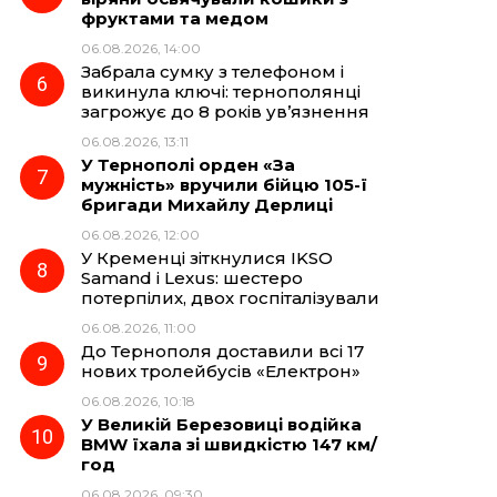
фруктами та медом
06.08.2026, 14:00
Забрала сумку з телефоном і
викинула ключі: тернополянці
загрожує до 8 років ув’язнення
06.08.2026, 13:11
У Тернополі орден «За
мужність» вручили бійцю 105-ї
бригади Михайлу Дерлиці
06.08.2026, 12:00
У Кременці зіткнулися IKSO
Samand і Lexus: шестеро
потерпілих, двох госпіталізували
06.08.2026, 11:00
До Тернополя доставили всі 17
нових тролейбусів «Електрон»
06.08.2026, 10:18
У Великій Березовиці водійка
BMW їхала зі швидкістю 147 км/
год
06.08.2026, 09:30