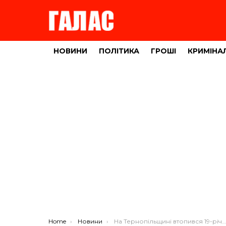
НОВИНИ
ПОЛІТИКА
ГРОШІ
КРИМІНА
You are here:
Home
Новини
На Тернопільщині втопився 19-річний хлопець