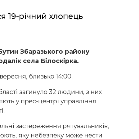
я 19-річний хлопець
Бутин Збаразького району
одалік села Білоскірка.
вересня, близько 14:00.
бласті загинуло 32 людини, з них
яють у прес-центрі управління
і.
ельні застереження рятувальників,
юють, яку небезпеку може нести