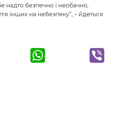
бе надто безпечно і необачно,
ття інших на небезпеку”, – йдеться
W
V
h
i
a
b
t
e
s
r
A