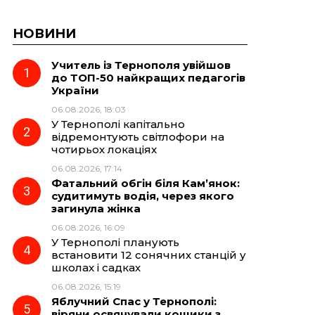
НОВИНИ
Учитель із Тернополя увійшов
до ТОП-50 найкращих педагогів
України
06.08.2026, 18:03
У Тернополі капітально
відремонтують світлофори на
чотирьох локаціях
06.08.2026, 17:14
Фатальний обгін біля Кам’янок:
судитимуть водія, через якого
загинула жінка
06.08.2026, 16:09
У Тернополі планують
встановити 12 сонячних станцій у
школах і садках
06.08.2026, 15:19
Яблучний Спас у Тернополі:
віряни освячували кошики з