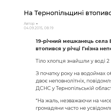
На Тернопільщині втопивс
Автор:
-
04.09.2015, 08:19
19-річний мешканець села 
втопився у річці Гнізна неп
Тіло хлопця знайшли у воді 2 
З початку року на водоймах о
двоє неповнолітніх, повідомл
ДСНС у Тернопільській област
“На жаль, незважаючи на чис
громадяни часто не усвідомл