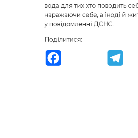
вода для тих хто поводить се
наражаючи себе, а іноді й жи
у повідомленні ДСНС.
Поділитися:
F
T
a
e
c
l
e
e
b
g
o
r