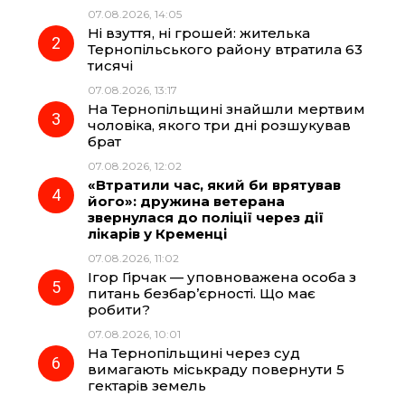
b
g
s
r
07.08.2026, 14:05
Ні взуття, ні грошей: жителька
o
r
A
Тернопільського району втратила 63
тисячі
07.08.2026, 13:17
o
a
p
На Тернопільщині знайшли мертвим
чоловіка, якого три дні розшукував
k
m
p
брат
07.08.2026, 12:02
«Втратили час, який би врятував
його»: дружина ветерана
звернулася до поліції через дії
лікарів у Кременці
07.08.2026, 11:02
Ігор Гірчак — уповноважена особа з
питань безбар’єрності. Що має
робити?
07.08.2026, 10:01
На Тернопільщині через суд
вимагають міськраду повернути 5
гектарів земель