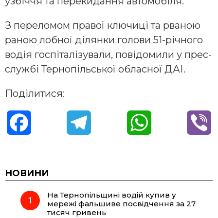
узбіччя та перекидання автомобіля.
З переломом правої ключиці та рваною
раною лобної ділянки голови 51-річного
водія госпіталізували, повідомили у прес-
службі Тернопільської обласної ДАІ.
Поділитися:
F
T
W
V
a
e
h
i
c
l
a
b
НОВИНИ
На Тернопільщині водій купив у
e
e
t
e
мережі фальшиве посвідчення за 27
тисяч гривень