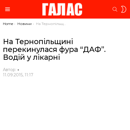
S
SEARC
S
Menu
You are here:
Home
Новини
На Тернопільщині перекинулася фура “ДАФ”. Водій у лікарні
На Тернопільщині
перекинулася фура “ДАФ”.
Водій у лікарні
Автор:
-
11.09.2015, 11:17