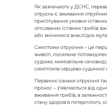
Як зазначають у ДСНС, пере
отруєнь є: вживання отруйних
приготування умовно їстівних
зіпсованих їстівних грибів; в
або змінилися внаслідок мутац
Симптоми отруєння – це перш 
животі, посилене потовиділен
судоми, мимовільне сечовиді
симптомів серцево-судинної 
Первинні ознаки отруєння такі
пронос – з’являються від одні
вживання грибів, в залежності 
стану здоров’я потерпілого, кі