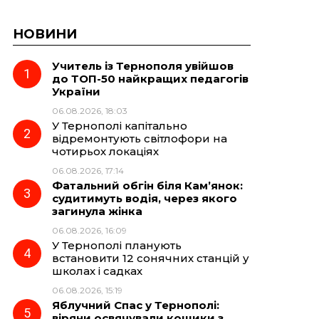
НОВИНИ
Учитель із Тернополя увійшов
до ТОП-50 найкращих педагогів
України
06.08.2026, 18:03
У Тернополі капітально
відремонтують світлофори на
чотирьох локаціях
06.08.2026, 17:14
Фатальний обгін біля Кам’янок:
судитимуть водія, через якого
загинула жінка
06.08.2026, 16:09
У Тернополі планують
встановити 12 сонячних станцій у
школах і садках
06.08.2026, 15:19
Яблучний Спас у Тернополі:
віряни освячували кошики з