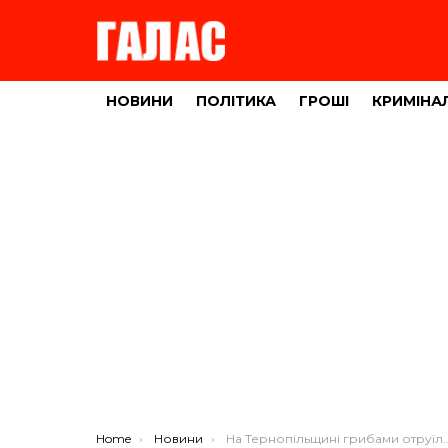
НОВИНИ
ПОЛІТИКА
ГРОШІ
КРИМІНА
You are here:
Home
Новини
На Тернопільщині грибами отруїлися уже троє людей