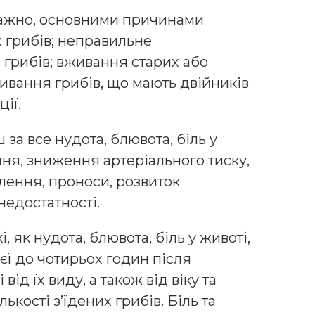
важно, основними причинами
 грибів; неправильне
 грибів; вживання старих або
живання грибів, що мають двійників
ії.
за все нудота, блювота, біль у
ня, зниження артеріального тиску,
лення, проноси, розвиток
недостатності.
, як нудота, блювота, біль у животі,
єї до чотирьох годин після
від їх виду, а також від віку та
лькості з’їдених грибів. Біль та