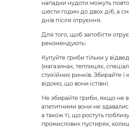
нападки нудоти можуть повто
шести годин до двох діб, а с
днів після отруєння.
Для того, щоб запобігти отр
рекомендують:
Купуйте гриби тільки у відве
(магазинах, теплицях, спеціал
стихійних ринків. Збирайте і 
відомо, що вони їстівні.
Не збирайте гриби, якщо не в
апетитними вони не здавалися
а також ті, що ростуть поблиз
промислових пустирях, колишн