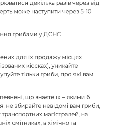
рюватися декілька разів через від
мерть може наступити через 5-10
уєння грибами у ДСНС
дених для їх продажу місцях
ізованих кіосках), уникайте
купуйте тільки гриби, про які вам
певнені, що знаєте їх – якими б
; не збирайте невідомі вам гриби,
у транспортних магістралей, на
іх смітниках, в хімічно та