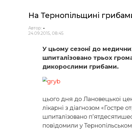
На Тернопільщині грибам
Автор:
-
24.09.2015, 08:45
У цьому сезоні до медични
шпиталізовано трьох гром
дикорослими грибами.
цього дня до Лановецької цен
лікарні з діагнозом «Гостре
шпиталізовано п’ятдесятишес
повідомили у Тернопільсько