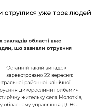
и отруїлися уже троє людей
х закладів області вже
адян, що зазнали отруєння
Останній такий випадок
зареєстровано 22 вересня:
тральної районної клінічної
 отруєння дикорослими грибами»
тирічну жительку села Молотків,
му обласному управління ДСНС.