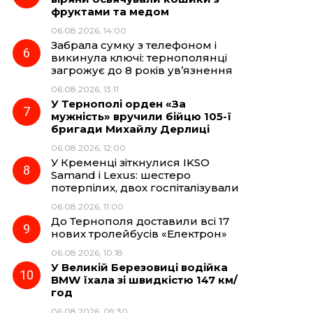
фруктами та медом
06.08.2026, 14:00
Забрала сумку з телефоном і
викинула ключі: тернополянці
загрожує до 8 років ув’язнення
06.08.2026, 13:11
У Тернополі орден «За
мужність» вручили бійцю 105-ї
бригади Михайлу Дерлиці
06.08.2026, 12:00
У Кременці зіткнулися IKSO
Samand і Lexus: шестеро
потерпілих, двох госпіталізували
06.08.2026, 11:00
До Тернополя доставили всі 17
нових тролейбусів «Електрон»
06.08.2026, 10:18
У Великій Березовиці водійка
BMW їхала зі швидкістю 147 км/
год
06.08.2026, 09:30