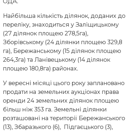
ОДА.
Найбільша кількість ділянок, доданих до
переліку, знаходиться у Заліщицькому
(27 ділянок площею 278,5га),
Зборівському (24 ділянки площею 329,8
га), Бережанському (15 ділянок площею
264,3га) та Ланівецькому (14 ділянок
площею 180,8га) районах.
У вересні місяці цього року заплановано
продати на земельних аукціонах права
оренди 24 земельних ділянок площею
більш ніж 353 га. Земельні ділянки
розташовані на території Бережанського
(13), Збаразького (6), Підгаєцького (3),