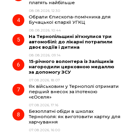
k
m
p
платять найбільше
08.08.2026, 12:30
Обрали Єпископа-помічника для
Бучацької єпархії УГКЦ
08.08.2026, 10:44
На Тернопільщині зіткнулися три
автомобілі: до лікарні потрапили
двоє водіїв і дитина
08.08.2026, 09:14
15-річного волонтера із Заліщиків
нагородили церковною медаллю
за допомогу ЗСУ
07.08.2026, 18:07
Як військовим у Тернополі отримати
перший внесок за іпотекою
«єОселя»
07.08.2026, 17:16
Безоплатні обіди в школах
Тернополя: як виготовити картку для
харчування
07.08.2026, 16:00