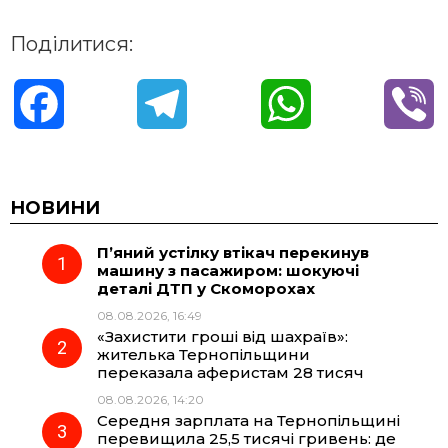
Поділитися:
F
T
W
V
a
e
h
i
c
l
a
b
НОВИНИ
П’яний устілку втікач перекинув
e
e
t
e
машину з пасажиром: шокуючі
деталі ДТП у Скоморохах
b
g
s
r
08.08.2026, 16:49
«Захистити гроші від шахраїв»:
o
r
A
жителька Тернопільщини
переказала аферистам 28 тисяч
08.08.2026, 14:20
o
a
p
Середня зарплата на Тернопільщині
перевищила 25,5 тисячі гривень: де