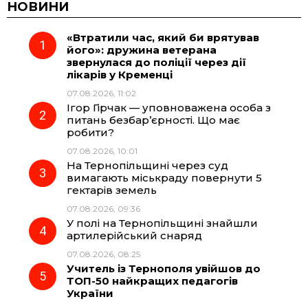
c
l
a
b
НОВИНИ
«Втратили час, який би врятував
e
e
t
e
його»: дружина ветерана
звернулася до поліції через дії
b
g
s
r
лікарів у Кременці
07.08.2026, 11:02
o
r
A
Ігор Гірчак — уповноважена особа з
питань безбар’єрності. Що має
робити?
o
a
p
07.08.2026, 10:01
На Тернопільщині через суд
k
m
p
вимагають міськраду повернути 5
гектарів земель
07.08.2026, 09:36
У полі на Тернопільщині знайшли
артилерійський снаряд
07.08.2026, 08:25
Учитель із Тернополя увійшов до
ТОП-50 найкращих педагогів
України