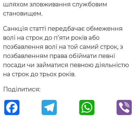
шляхом зловживання службовим
становищем.
Санкція статті передбачає обмеження
волі на строк до п’яти років або
позбавлення волі на той самий строк, з
позбавленням права обіймати певні
посади чи займатися певною діяльністю
на строк до трьох років.
Поділитися:
F
T
W
V
a
e
h
i