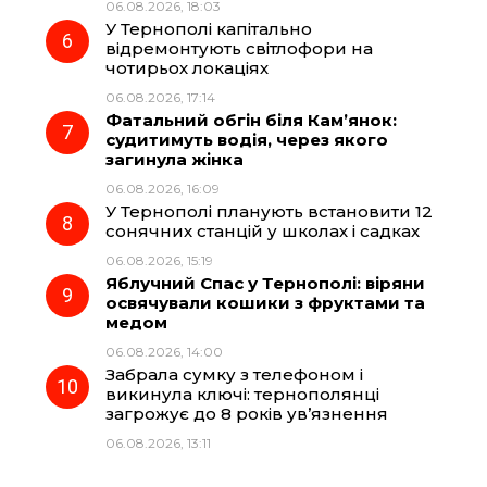
06.08.2026, 18:03
У Тернополі капітально
відремонтують світлофори на
чотирьох локаціях
06.08.2026, 17:14
Фатальний обгін біля Кам’янок:
судитимуть водія, через якого
загинула жінка
06.08.2026, 16:09
У Тернополі планують встановити 12
сонячних станцій у школах і садках
06.08.2026, 15:19
Яблучний Спас у Тернополі: віряни
освячували кошики з фруктами та
медом
06.08.2026, 14:00
Забрала сумку з телефоном і
викинула ключі: тернополянці
загрожує до 8 років ув’язнення
06.08.2026, 13:11