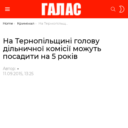
S
SEARC
S
Menu
You are here:
Home
Кримінал
На Тернопільщині голову дільничної комісії можуть посадити на 5 років
На Тернопільщині голову
дільничної комісії можуть
посадити на 5 років
Автор:
-
11.09.2015, 13:25