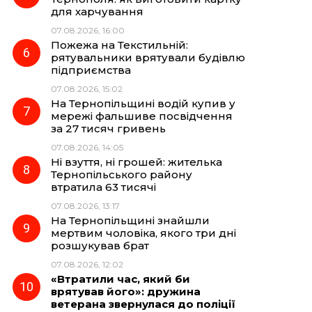
для харчування
07.08.2026, 16:00
Пожежа на Текстильній:
рятувальники врятували будівлю
підприємства
07.08.2026, 15:02
На Тернопільщині водій купив у
мережі фальшиве посвідчення
за 27 тисяч гривень
07.08.2026, 14:05
Ні взуття, ні грошей: жителька
Тернопільського району
втратила 63 тисячі
07.08.2026, 13:17
На Тернопільщині знайшли
мертвим чоловіка, якого три дні
розшукував брат
07.08.2026, 12:02
«Втратили час, який би
врятував його»: дружина
ветерана звернулася до поліції