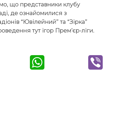
омо, що представники клубу
аді, де ознайомилися з
діонів “Ювілейний” та “Зірка”
оведення тут ігор Прем’єр-ліги.
W
V
h
i
a
b
t
e
s
r