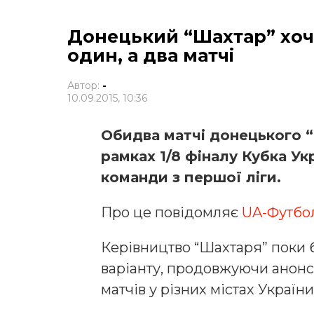
Донецький “Шахтар” хоче
один, а два матчі
Автор:
-
10.09.2015, 10:36
Обидва матчі донецького “
рамках 1/8 фіналу Кубка У
команди з першої ліги.
Про це повідомляє
UA-Футбол
Керівництво “Шахтаря” поки 
варіанту, продовжуючи анон
матчів у різних містах України