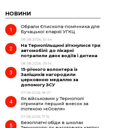
НОВИНИ
Обрали Єпископа-помічника для
Бучацької єпархії УГКЦ
08.08.2026, 10:44
На Тернопільщині зіткнулися три
автомобілі: до лікарні
потрапили двоє водіїв і дитина
08.08.2026, 09:14
15-річного волонтера із
Заліщиків нагородили
церковною медаллю за
допомогу ЗСУ
07.08.2026, 18:07
Як військовим у Тернополі
отримати перший внесок за
іпотекою «єОселя»
07.08.2026, 17:16
Безоплатні обіди в школах
Тернополя: як виготовити картку