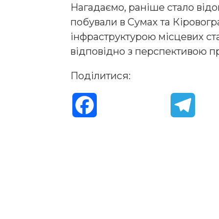
Нагадаємо, раніше стало від
побували в Сумах та Кіровогр
інфраструктурою місцевих ста
відповідно з перспективою пр
Поділитися:
F
T
a
e
c
l
e
e
b
g