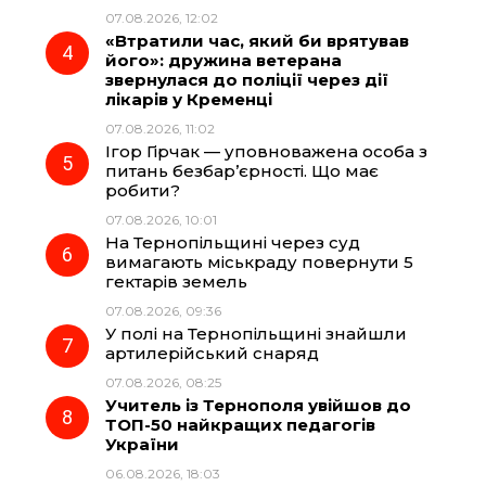
07.08.2026, 12:02
«Втратили час, який би врятував
його»: дружина ветерана
звернулася до поліції через дії
лікарів у Кременці
07.08.2026, 11:02
Ігор Гірчак — уповноважена особа з
питань безбар’єрності. Що має
робити?
07.08.2026, 10:01
На Тернопільщині через суд
вимагають міськраду повернути 5
гектарів земель
07.08.2026, 09:36
У полі на Тернопільщині знайшли
артилерійський снаряд
07.08.2026, 08:25
Учитель із Тернополя увійшов до
ТОП-50 найкращих педагогів
України
06.08.2026, 18:03