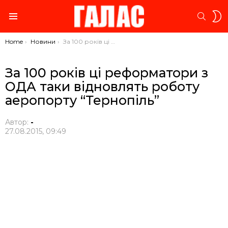
S
SEARC
S
Menu
You are here:
Home
Новини
За 100 років ці реформатори з ОДА таки відновлять роботу аеропорту “Тернопіль”
За 100 років ці реформатори з
ОДА таки відновлять роботу
аеропорту “Тернопіль”
Автор:
-
27.08.2015, 09:49