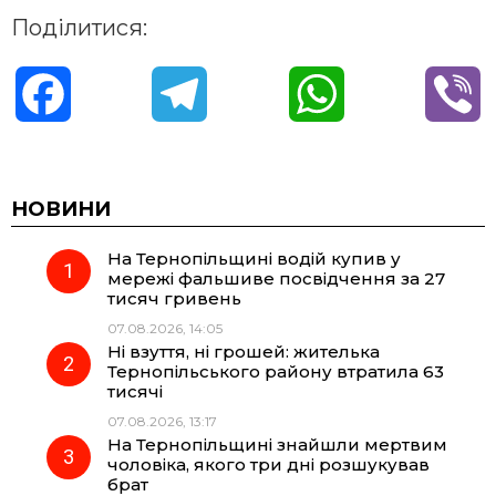
Поділитися:
F
T
W
V
a
e
h
i
c
l
a
b
НОВИНИ
На Тернопільщині водій купив у
e
e
t
e
мережі фальшиве посвідчення за 27
тисяч гривень
b
g
s
r
07.08.2026, 14:05
Ні взуття, ні грошей: жителька
o
r
A
Тернопільського району втратила 63
тисячі
07.08.2026, 13:17
o
a
p
На Тернопільщині знайшли мертвим
чоловіка, якого три дні розшукував
k
m
p
брат