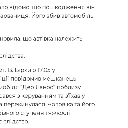
тало відомо, що пошкодження він
 Зарваниця. Його збив автомобіль
новила, що автівка належить
слідства.
. В. Бірки о 17.05 у
ліції повідомив мешканець
омобіля “Део Ланос” поблизу
ався з керуванням та з’їхав у
а перекинулася. Чоловіка та його
різного ступеня тяжкості
 слідство.