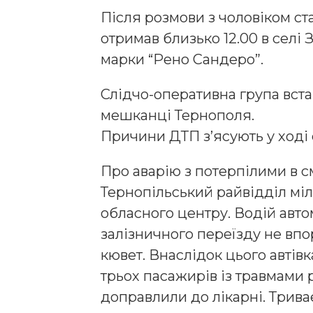
Після розмови з чоловіком с
отримав близько 12.00 в селі
марки “Рено Сандеро”.
Слідчо-оперативна група вста
мешканці Тернополя.
Причини ДТП з’ясують у ході 
Про аварію з потерпілими в смт
Тернопільський райвідділ мі
обласного центру. Водій авт
залізничного переїзду не впор
кювет. Внаслідок цього автівк
трьох пасажирів із травмами 
доправлили до лікарні. Триває