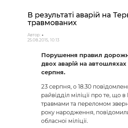
В результаті аварій на Те
травмованих
Автор:
-
25.08.2015, 10:13
Порушення правил дорожн
двох аварій на автошляхах
серпня.
23 серпня, о 18.30 повідомл
райвідділ міліції про те, що 
травмами та переломом зверн
року народження, повідомили 
обласної міліції.