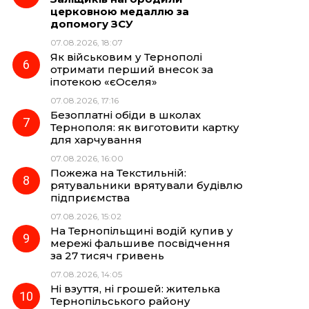
церковною медаллю за
допомогу ЗСУ
07.08.2026, 18:07
Як військовим у Тернополі
отримати перший внесок за
іпотекою «єОселя»
07.08.2026, 17:16
Безоплатні обіди в школах
Тернополя: як виготовити картку
для харчування
07.08.2026, 16:00
Пожежа на Текстильній:
рятувальники врятували будівлю
підприємства
07.08.2026, 15:02
На Тернопільщині водій купив у
мережі фальшиве посвідчення
за 27 тисяч гривень
07.08.2026, 14:05
Ні взуття, ні грошей: жителька
Тернопільського району