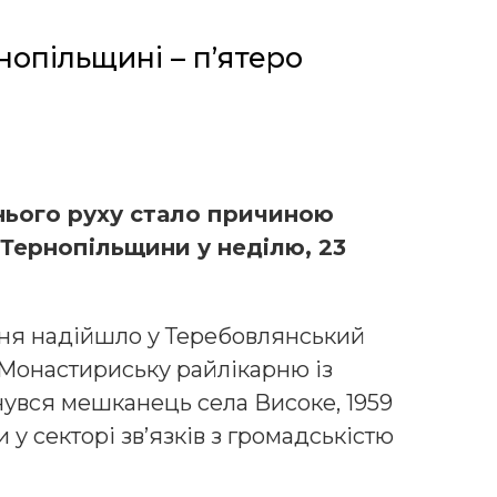
рнопільщині – п’ятеро
ього руху стало причиною
 Тернопільщини у неділю, 23
ення надійшло у Теребовлянський
в Монастириську райлікарню із
увся мешканець села Високе, 1959
у секторі зв’язків з громадськістю