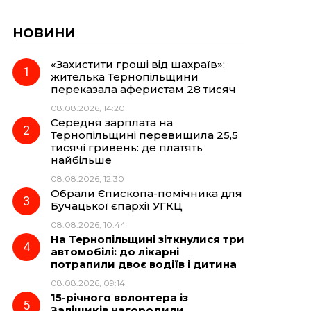
НОВИНИ
«Захистити гроші від шахраїв»:
жителька Тернопільщини
переказала аферистам 28 тисяч
08.08.2026, 14:20
Середня зарплата на
Тернопільщині перевищила 25,5
тисячі гривень: де платять
найбільше
08.08.2026, 12:30
Обрали Єпископа-помічника для
Бучацької єпархії УГКЦ
08.08.2026, 10:44
На Тернопільщині зіткнулися три
автомобілі: до лікарні
потрапили двоє водіїв і дитина
08.08.2026, 09:14
15-річного волонтера із
Заліщиків нагородили