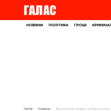
НОВИНИ
ПОЛІТИКА
ГРОШІ
КРИМІНА
You are here:
Home
Новини
В результаті аварій на Тернопільщині – п’ятеро травмованих