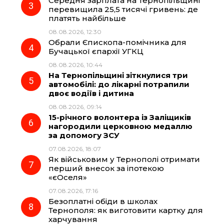
Середня зарплата на Тернопільщині
перевищила 25,5 тисячі гривень: де
k
m
p
платять найбільше
08.08.2026, 12:30
Обрали Єпископа-помічника для
Бучацької єпархії УГКЦ
08.08.2026, 10:44
На Тернопільщині зіткнулися три
автомобілі: до лікарні потрапили
двоє водіїв і дитина
08.08.2026, 09:14
15-річного волонтера із Заліщиків
нагородили церковною медаллю
за допомогу ЗСУ
07.08.2026, 18:07
Як військовим у Тернополі отримати
перший внесок за іпотекою
«єОселя»
07.08.2026, 17:16
Безоплатні обіди в школах
Тернополя: як виготовити картку для
харчування