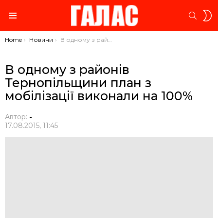
S
SEARC
S
Menu
You are here:
Home
Новини
В одному з районів Тернопільщини план з мобілізації виконали на 100%
В одному з районів
Тернопільщини план з
мобілізації виконали на 100%
Автор:
-
17.08.2015, 11:45