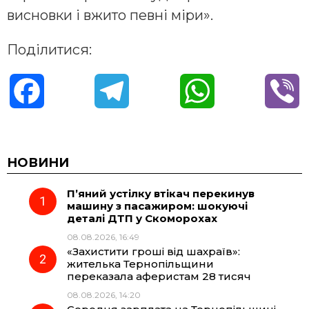
висновки і вжито певні міри».
Поділитися:
F
T
W
V
a
e
h
i
c
l
a
b
НОВИНИ
П’яний устілку втікач перекинув
e
e
t
e
машину з пасажиром: шокуючі
деталі ДТП у Скоморохах
b
g
s
r
08.08.2026, 16:49
«Захистити гроші від шахраїв»:
o
r
A
жителька Тернопільщини
переказала аферистам 28 тисяч
08.08.2026, 14:20
o
a
p