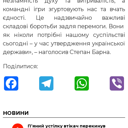
незламність духу та витривалість, а
командні ігри згуртовують нас та вчать
єдності. Це надзвичайно важливі
складові боротьби задля перемоги. Вони
як ніколи потрібні нашому суспільстві
сьогодні – у час утвердження української
держави», – наголосив Степан Барна.
Поділитися:
F
T
W
V
a
e
h
i
c
l
a
b
НОВИНИ
П’яний устілку втікач перекинув
e
e
t
e