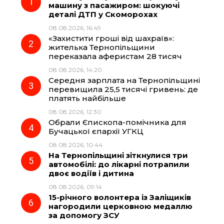
машину з пасажиром: шокуючі
деталі ДТП у Скоморохах
b
g
s
r
08.08.2026, 16:49
«Захистити гроші від шахраїв»:
o
r
A
жителька Тернопільщини
переказала аферистам 28 тисяч
08.08.2026, 14:20
o
a
p
Середня зарплата на Тернопільщині
перевищила 25,5 тисячі гривень: де
k
m
p
платять найбільше
08.08.2026, 12:30
Обрали Єпископа-помічника для
Бучацької єпархії УГКЦ
08.08.2026, 10:44
На Тернопільщині зіткнулися три
автомобілі: до лікарні потрапили
двоє водіїв і дитина
08.08.2026, 09:14
15-річного волонтера із Заліщиків
нагородили церковною медаллю
за допомогу ЗСУ